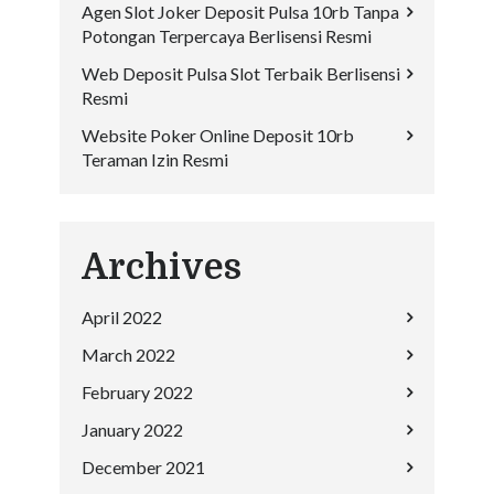
Agen Slot Joker Deposit Pulsa 10rb Tanpa
Potongan Terpercaya Berlisensi Resmi
Web Deposit Pulsa Slot Terbaik Berlisensi
Resmi
Website Poker Online Deposit 10rb
Teraman Izin Resmi
Archives
April 2022
March 2022
February 2022
January 2022
December 2021