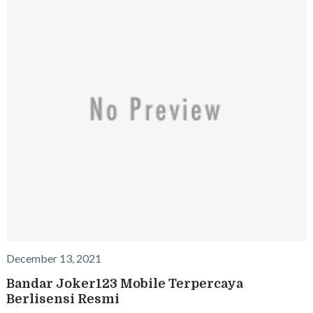
December 13, 2021
Bandar Joker123 Mobile Terpercaya
Berlisensi Resmi