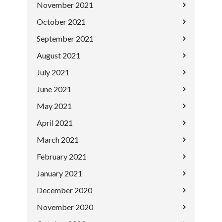
November 2021
October 2021
September 2021
August 2021
July 2021
June 2021
May 2021
April 2021
March 2021
February 2021
January 2021
December 2020
November 2020