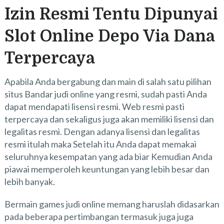
Izin Resmi Tentu Dipunyai
Slot Online Depo Via Dana
Terpercaya
Apabila Anda bergabung dan main di salah satu pilihan
situs Bandar judi online yang resmi, sudah pasti Anda
dapat mendapati lisensi resmi. Web resmi pasti
terpercaya dan sekaligus juga akan memiliki lisensi dan
legalitas resmi. Dengan adanya lisensi dan legalitas
resmi itulah maka Setelah itu Anda dapat memakai
seluruhnya kesempatan yang ada biar Kemudian Anda
piawai memperoleh keuntungan yang lebih besar dan
lebih banyak.
Bermain games judi online memang haruslah didasarkan
pada beberapa pertimbangan termasuk juga juga