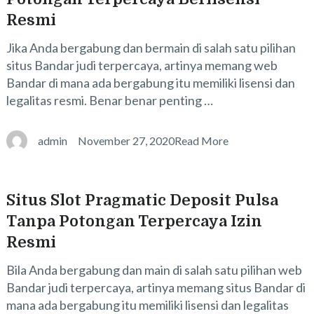
Resmi
Jika Anda bergabung dan bermain di salah satu pilihan
situs Bandar judi terpercaya, artinya memang web
Bandar di mana ada bergabung itu memiliki lisensi dan
legalitas resmi. Benar benar penting …
admin
November 27, 2020
Read More
Situs Slot Pragmatic Deposit Pulsa
Tanpa Potongan Terpercaya Izin
Resmi
Bila Anda bergabung dan main di salah satu pilihan web
Bandar judi terpercaya, artinya memang situs Bandar di
mana ada bergabung itu memiliki lisensi dan legalitas