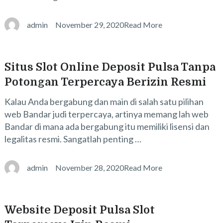
admin
November 29, 2020
Read More
Situs Slot Online Deposit Pulsa Tanpa
Potongan Terpercaya Berizin Resmi
Kalau Anda bergabung dan main di salah satu pilihan
web Bandar judi terpercaya, artinya memang lah web
Bandar di mana ada bergabung itu memiliki lisensi dan
legalitas resmi. Sangatlah penting …
admin
November 28, 2020
Read More
Website Deposit Pulsa Slot