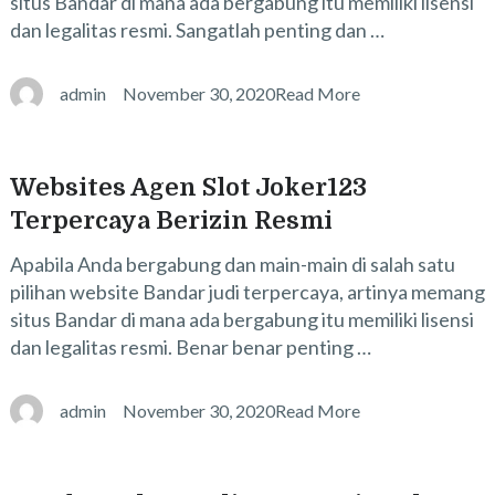
situs Bandar di mana ada bergabung itu memiliki lisensi
dan legalitas resmi. Sangatlah penting dan …
admin
November 30, 2020
Read More
Websites Agen Slot Joker123
Terpercaya Berizin Resmi
Apabila Anda bergabung dan main-main di salah satu
pilihan website Bandar judi terpercaya, artinya memang
situs Bandar di mana ada bergabung itu memiliki lisensi
dan legalitas resmi. Benar benar penting …
admin
November 30, 2020
Read More