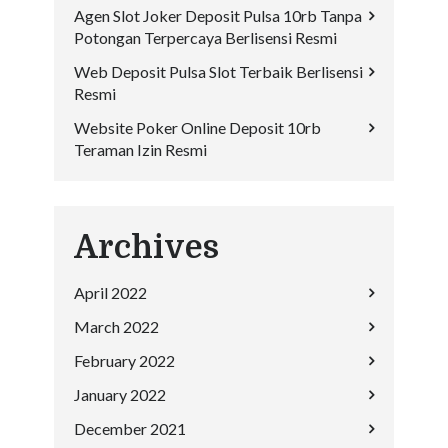
Agen Slot Joker Deposit Pulsa 10rb Tanpa
Potongan Terpercaya Berlisensi Resmi
Web Deposit Pulsa Slot Terbaik Berlisensi
Resmi
Website Poker Online Deposit 10rb
Teraman Izin Resmi
Archives
April 2022
March 2022
February 2022
January 2022
December 2021