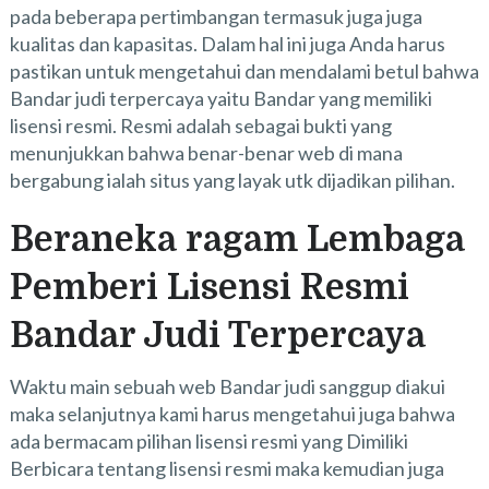
pada beberapa pertimbangan termasuk juga juga
kualitas dan kapasitas. Dalam hal ini juga Anda harus
pastikan untuk mengetahui dan mendalami betul bahwa
Bandar judi terpercaya yaitu Bandar yang memiliki
lisensi resmi. Resmi adalah sebagai bukti yang
menunjukkan bahwa benar-benar web di mana
bergabung ialah situs yang layak utk dijadikan pilihan.
Beraneka ragam Lembaga
Pemberi Lisensi Resmi
Bandar Judi Terpercaya
Waktu main sebuah web Bandar judi sanggup diakui
maka selanjutnya kami harus mengetahui juga bahwa
ada bermacam pilihan lisensi resmi yang Dimiliki
Berbicara tentang lisensi resmi maka kemudian juga