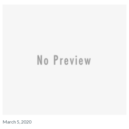
March 5, 2020