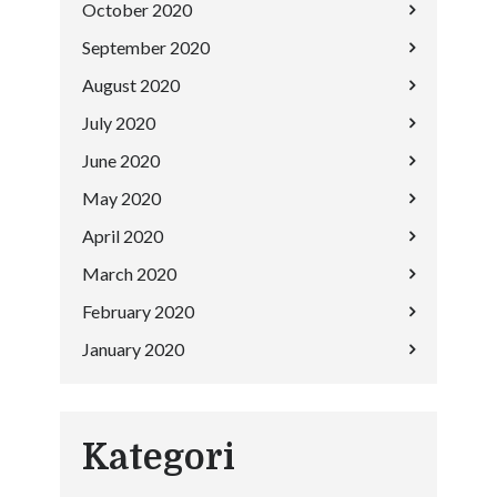
October 2020
September 2020
August 2020
July 2020
June 2020
May 2020
April 2020
March 2020
February 2020
January 2020
Kategori