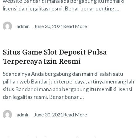
website Bandar di mana ada bergabung itu memiliki
lisensi dan legalitas resmi. Benar benar penting …
admin
June 30, 2021
Read More
Situs Game Slot Deposit Pulsa
Terpercaya Izin Resmi
Seandainya Anda bergabung dan main di salah satu
pilihan web Bandar judi terpercaya, artinya memang lah
situs Bandar di mana ada bergabung itu memiliki lisensi
dan legalitas resmi. Benar benar …
admin
June 30, 2021
Read More