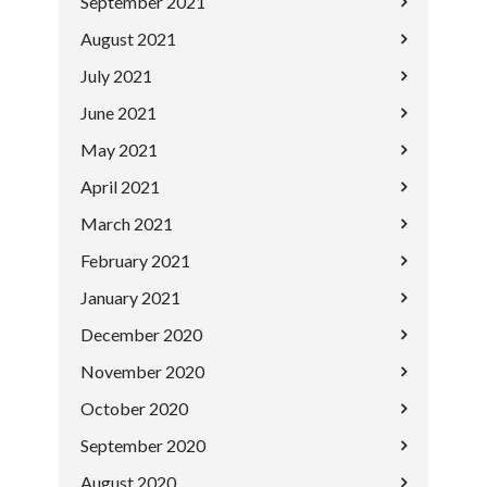
September 2021
August 2021
July 2021
June 2021
May 2021
April 2021
March 2021
February 2021
January 2021
December 2020
November 2020
October 2020
September 2020
August 2020