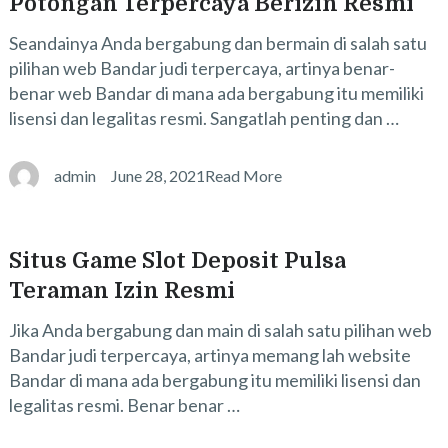
Potongan Terpercaya Berizin Resmi
Seandainya Anda bergabung dan bermain di salah satu
pilihan web Bandar judi terpercaya, artinya benar-
benar web Bandar di mana ada bergabung itu memiliki
lisensi dan legalitas resmi. Sangatlah penting dan …
admin
June 28, 2021
Read More
Situs Game Slot Deposit Pulsa
Teraman Izin Resmi
Jika Anda bergabung dan main di salah satu pilihan web
Bandar judi terpercaya, artinya memang lah website
Bandar di mana ada bergabung itu memiliki lisensi dan
legalitas resmi. Benar benar …