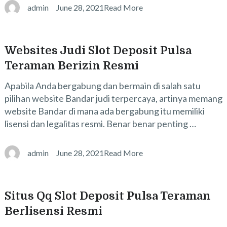
admin
June 28, 2021
Read More
Websites Judi Slot Deposit Pulsa
Teraman Berizin Resmi
Apabila Anda bergabung dan bermain di salah satu
pilihan website Bandar judi terpercaya, artinya memang
website Bandar di mana ada bergabung itu memiliki
lisensi dan legalitas resmi. Benar benar penting …
admin
June 28, 2021
Read More
Situs Qq Slot Deposit Pulsa Teraman
Berlisensi Resmi