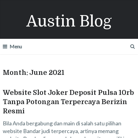
Austin Blog
Menu
Month:
June 2021
Website Slot Joker Deposit Pulsa 10rb
Tanpa Potongan Terpercaya Berizin
Resmi
Bila Anda bergabung dan main di salah satu pilihan
website Bandar judi terpercaya, artinya memang