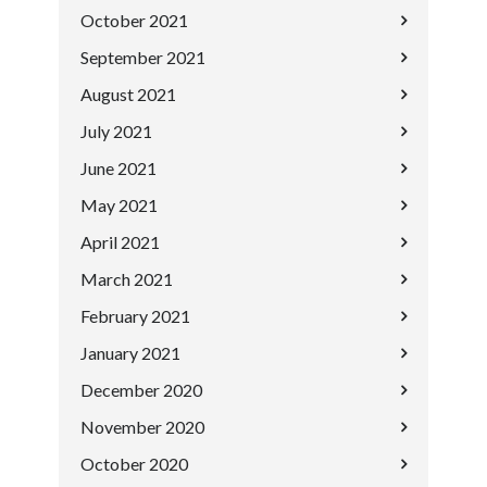
October 2021
September 2021
August 2021
July 2021
June 2021
May 2021
April 2021
March 2021
February 2021
January 2021
December 2020
November 2020
October 2020