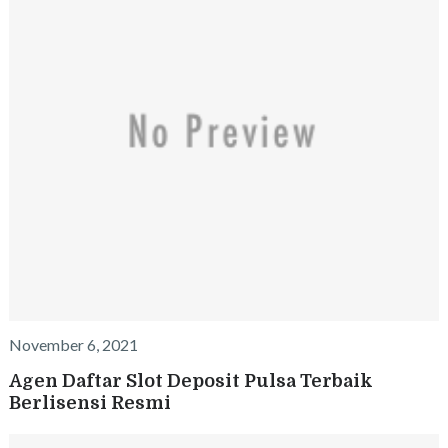
November 6, 2021
Agen Daftar Slot Deposit Pulsa Terbaik
Berlisensi Resmi