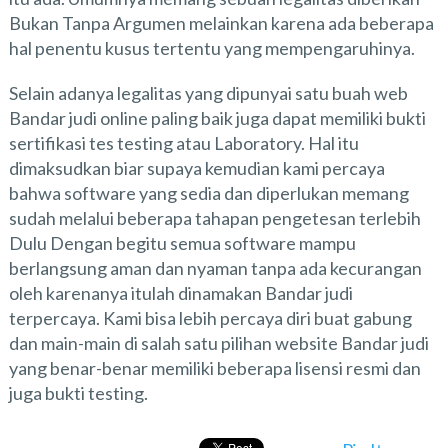
Bukan Tanpa Argumen melainkan karena ada beberapa
hal penentu kusus tertentu yang mempengaruhinya.
Selain adanya legalitas yang dipunyai satu buah web
Bandar judi online paling baik juga dapat memiliki bukti
sertifikasi tes testing atau Laboratory. Hal itu
dimaksudkan biar supaya kemudian kami percaya
bahwa software yang sedia dan diperlukan memang
sudah melalui beberapa tahapan pengetesan terlebih
Dulu Dengan begitu semua software mampu
berlangsung aman dan nyaman tanpa ada kecurangan
oleh karenanya itulah dinamakan Bandar judi
terpercaya. Kami bisa lebih percaya diri buat gabung
dan main-main di salah satu pilihan website Bandar judi
yang benar-benar memiliki beberapa lisensi resmi dan
juga bukti testing.