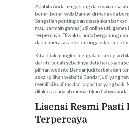
Apabila Anda bergabung dan main di salah 
benar-benar web Bandar di mana ada bergab
Sangatlah penting dan disarankan bahkan
mau bermain games judi online utk games be
terpercaya. Diwaktu anda bergabung dan 
dapat merasakan keuntungan dan keuntung
Kita tidak mungkin mengalami kerugian bil
dari itu sudah sebaiknya data harus jaga 
pilihan website Bandar judi terbaik dan t
sekali pilihan website Bandar judi yang te
memiliki kualitas dan kapasitas yang baik. 
dilakukan adalah memastikan bahwa anda 
Lisensi Resmi Pasti
Terpercaya