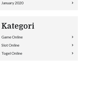
January 2020
Kategori
Game Online
Slot Online
Togel Online