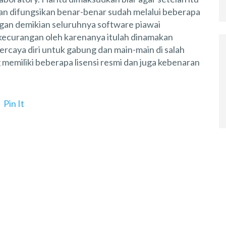
an difungsikan benar-benar sudah melalui beberapa
gan demikian seluruhnya software piawai
kecurangan oleh karenanya itulah dinamakan
percaya diri untuk gabung dan main-main di salah
memiliki beberapa lisensi resmi dan juga kebenaran
Pin It