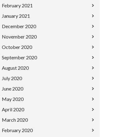
February 2021
January 2021
December 2020
November 2020
October 2020
September 2020
August 2020
July 2020
June 2020
May 2020
April 2020
March 2020
February 2020