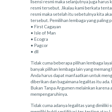
lisensi resmi maka selanjutnya juga harus
resmi tersebut. Jikalau kami berkata tent
resmi maka setelah itu sebetulnya kita a
tersebut. Pemilihan lembaga yang paling p
• First Cagayan
• Isle of Man
• Ecogra
• Pagcor
• dll
Tidak cuma beberapa pilihan lembaga layak
banyak pilihan lembaga lain yang memang b
Anda harus dapat manfaatkan untuk menge
diberikan dan bagaimana legalitas itu ada
Bukan Tanpa Argumen melainkan karena a
mempengaruhinya.
Tidak cuma adanya legalitas yang dimiliki 
memiliki bukti sertifikasi tes testing atau