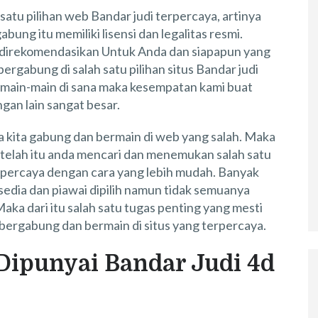
satu pilihan web Bandar judi terpercaya, artinya
ung itu memiliki lisensi dan legalitas resmi.
 direkomendasikan Untuk Anda dan siapapun yang
rgabung di salah satu pilihan situs Bandar judi
main-main di sana maka kesempatan kami buat
an lain sangat besar.
a kita gabung dan bermain di web yang salah. Maka
setelah itu anda mencari dan menemukan salah satu
erpercaya dengan cara yang lebih mudah. Banyak
rsedia dan piawai dipilih namun tidak semuanya
Maka dari itu salah satu tugas penting yang mesti
bergabung dan bermain di situs yang terpercaya.
 Dipunyai Bandar Judi 4d