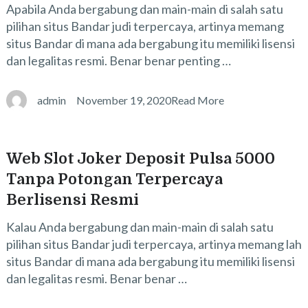
Apabila Anda bergabung dan main-main di salah satu
pilihan situs Bandar judi terpercaya, artinya memang
situs Bandar di mana ada bergabung itu memiliki lisensi
dan legalitas resmi. Benar benar penting …
admin
November 19, 2020
Read More
Web Slot Joker Deposit Pulsa 5000
Tanpa Potongan Terpercaya
Berlisensi Resmi
Kalau Anda bergabung dan main-main di salah satu
pilihan situs Bandar judi terpercaya, artinya memang lah
situs Bandar di mana ada bergabung itu memiliki lisensi
dan legalitas resmi. Benar benar …