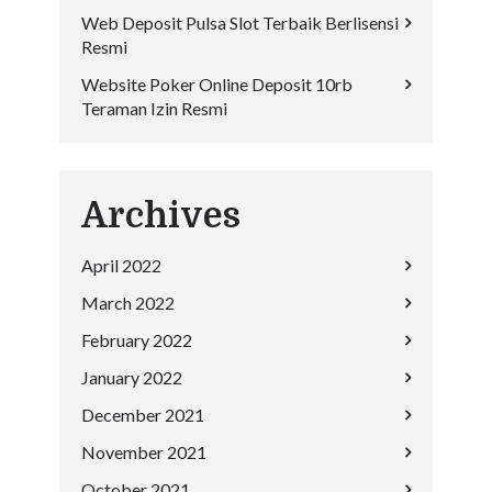
Web Deposit Pulsa Slot Terbaik Berlisensi
Resmi
Website Poker Online Deposit 10rb
Teraman Izin Resmi
Archives
April 2022
March 2022
February 2022
January 2022
December 2021
November 2021
October 2021