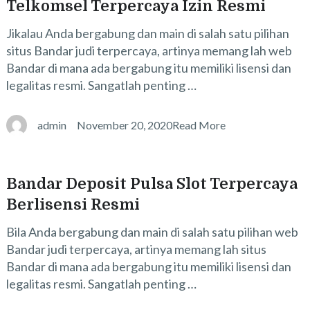
Telkomsel Terpercaya Izin Resmi
Jikalau Anda bergabung dan main di salah satu pilihan
situs Bandar judi terpercaya, artinya memang lah web
Bandar di mana ada bergabung itu memiliki lisensi dan
legalitas resmi. Sangatlah penting …
admin
November 20, 2020
Read More
Bandar Deposit Pulsa Slot Terpercaya
Berlisensi Resmi
Bila Anda bergabung dan main di salah satu pilihan web
Bandar judi terpercaya, artinya memang lah situs
Bandar di mana ada bergabung itu memiliki lisensi dan
legalitas resmi. Sangatlah penting …