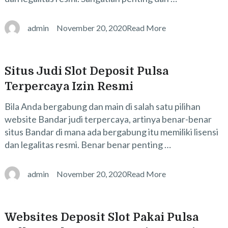
admin
November 20, 2020
Read More
Situs Judi Slot Deposit Pulsa
Terpercaya Izin Resmi
Bila Anda bergabung dan main di salah satu pilihan
website Bandar judi terpercaya, artinya benar-benar
situs Bandar di mana ada bergabung itu memiliki lisensi
dan legalitas resmi. Benar benar penting …
admin
November 20, 2020
Read More
Websites Deposit Slot Pakai Pulsa