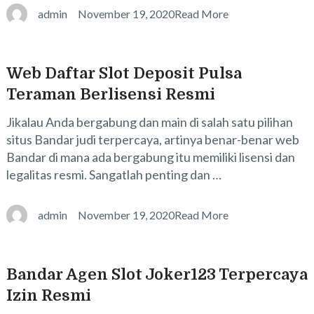
admin
November 19, 2020
Read More
Web Daftar Slot Deposit Pulsa
Teraman Berlisensi Resmi
Jikalau Anda bergabung dan main di salah satu pilihan
situs Bandar judi terpercaya, artinya benar-benar web
Bandar di mana ada bergabung itu memiliki lisensi dan
legalitas resmi. Sangatlah penting dan …
admin
November 19, 2020
Read More
Bandar Agen Slot Joker123 Terpercaya
Izin Resmi