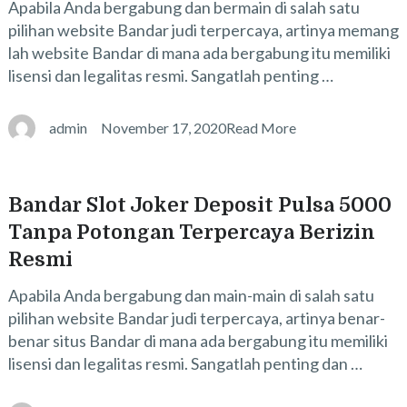
Apabila Anda bergabung dan bermain di salah satu
pilihan website Bandar judi terpercaya, artinya memang
lah website Bandar di mana ada bergabung itu memiliki
lisensi dan legalitas resmi. Sangatlah penting …
admin
November 17, 2020
Read More
Bandar Slot Joker Deposit Pulsa 5000
Tanpa Potongan Terpercaya Berizin
Resmi
Apabila Anda bergabung dan main-main di salah satu
pilihan website Bandar judi terpercaya, artinya benar-
benar situs Bandar di mana ada bergabung itu memiliki
lisensi dan legalitas resmi. Sangatlah penting dan …