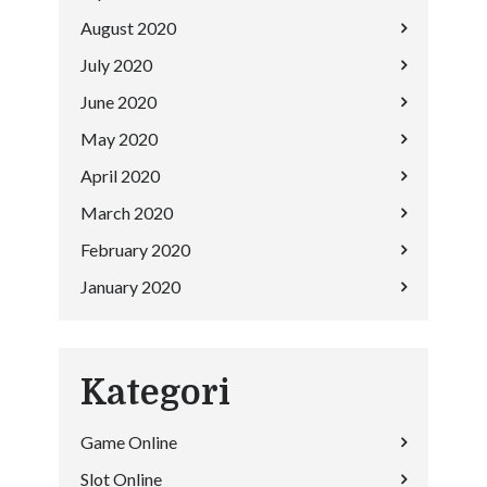
August 2020
July 2020
June 2020
May 2020
April 2020
March 2020
February 2020
January 2020
Kategori
Game Online
Slot Online