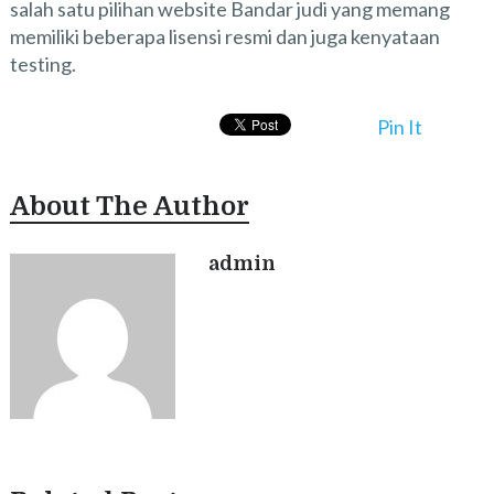
salah satu pilihan website Bandar judi yang memang
memiliki beberapa lisensi resmi dan juga kenyataan
testing.
Pin It
About The Author
admin