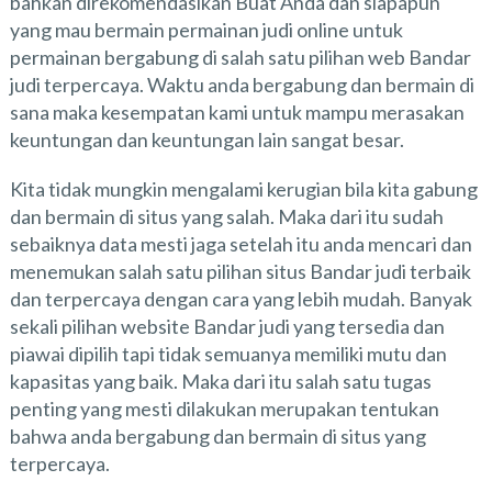
bahkan direkomendasikan Buat Anda dan siapapun
yang mau bermain permainan judi online untuk
permainan bergabung di salah satu pilihan web Bandar
judi terpercaya. Waktu anda bergabung dan bermain di
sana maka kesempatan kami untuk mampu merasakan
keuntungan dan keuntungan lain sangat besar.
Kita tidak mungkin mengalami kerugian bila kita gabung
dan bermain di situs yang salah. Maka dari itu sudah
sebaiknya data mesti jaga setelah itu anda mencari dan
menemukan salah satu pilihan situs Bandar judi terbaik
dan terpercaya dengan cara yang lebih mudah. Banyak
sekali pilihan website Bandar judi yang tersedia dan
piawai dipilih tapi tidak semuanya memiliki mutu dan
kapasitas yang baik. Maka dari itu salah satu tugas
penting yang mesti dilakukan merupakan tentukan
bahwa anda bergabung dan bermain di situs yang
terpercaya.