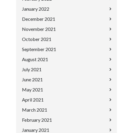
January 2022
December 2021
November 2021
October 2021
September 2021
August 2021
July 2021
June 2021
May 2021
April 2021
March 2021
February 2021
January 2021