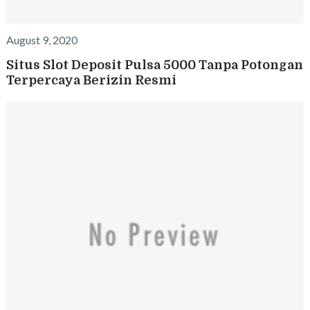
August 9, 2020
Situs Slot Deposit Pulsa 5000 Tanpa Potongan
Terpercaya Berizin Resmi