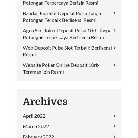
Potongan Terpercaya Berizin Resmi
Bandar Judi Slot Deposit Pulsa Tanpa
Potongan Terbaik Berlisensi Resmi
Agen Slot Joker Deposit Pulsa 10rb Tanpa
Potongan Terpercaya Berlisensi Resmi
Web Deposit Pulsa Slot Terbaik Berlisensi
Resmi
Website Poker Online Deposit 10rb
Teraman Izin Resmi
Archives
April 2022
March 2022
February 2022