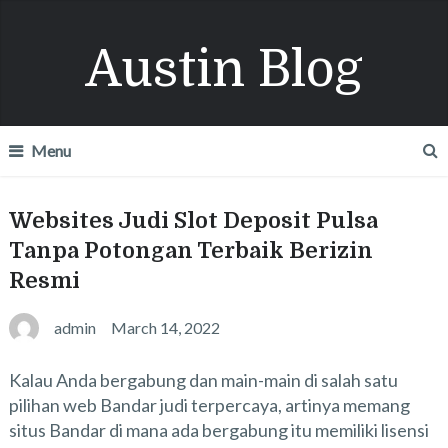
Austin Blog
Menu
Websites Judi Slot Deposit Pulsa
Tanpa Potongan Terbaik Berizin
Resmi
admin
March 14, 2022
Kalau Anda bergabung dan main-main di salah satu
pilihan web Bandar judi terpercaya, artinya memang
situs Bandar di mana ada bergabung itu memiliki lisensi