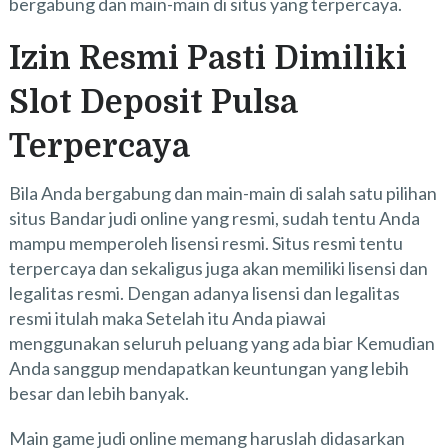
bergabung dan main-main di situs yang terpercaya.
Izin Resmi Pasti Dimiliki
Slot Deposit Pulsa
Terpercaya
Bila Anda bergabung dan main-main di salah satu pilihan
situs Bandar judi online yang resmi, sudah tentu Anda
mampu memperoleh lisensi resmi. Situs resmi tentu
terpercaya dan sekaligus juga akan memiliki lisensi dan
legalitas resmi. Dengan adanya lisensi dan legalitas
resmi itulah maka Setelah itu Anda piawai
menggunakan seluruh peluang yang ada biar Kemudian
Anda sanggup mendapatkan keuntungan yang lebih
besar dan lebih banyak.
Main game judi online memang haruslah didasarkan