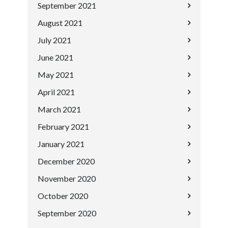
September 2021
August 2021
July 2021
June 2021
May 2021
April 2021
March 2021
February 2021
January 2021
December 2020
November 2020
October 2020
September 2020