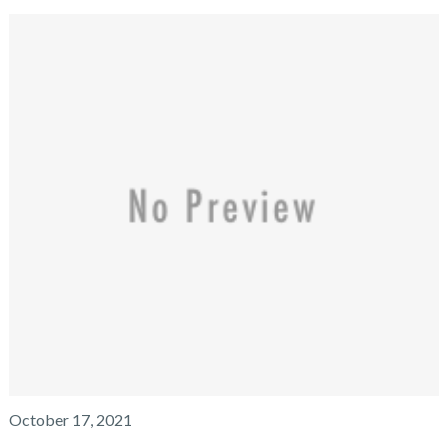
October 17, 2021