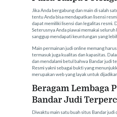
Jika Anda bergabung dan main di salah satu
tentu Anda bisa mendapatkan lisensi resm
dapat memiliki lisensi dan legalitas resmi.
Seterusnya Anda piawai memakai seluruh 
sanggup mendapati keuntungan yang lebih
Main permainan judi online memang harus
termasuk juga kualitas dan kapasitas. Dal
dan mendalami betul bahwa Bandar judi ter
Resmi yakni sebagai bukti yang menunjuk
merupakan web yang layak untuk dijadikan 
Beragam Lembaga Pe
Bandar Judi Terper
Diwaktu main satu buah situs Bandar judi