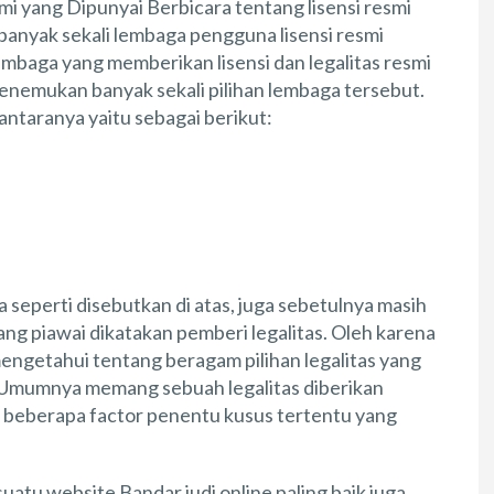
smi yang Dipunyai Berbicara tentang lisensi resmi
banyak sekali lembaga pengguna lisensi resmi
lembaga yang memberikan lisensi dan legalitas resmi
enemukan banyak sekali pilihan lembaga tersebut.
antaranya yaitu sebagai berikut:
seperti disebutkan di atas, juga sebetulnya masih
ng piawai dikatakan pemberi legalitas. Oleh karena
engetahui tentang beragam pilihan legalitas yang
a. Umumnya memang sebuah legalitas diberikan
 beberapa factor penentu kusus tertentu yang
suatu website Bandar judi online paling baik juga