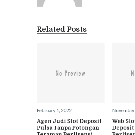
Related Posts
February 1, 2022
November 
Agen Judi Slot Deposit
Web Slo
Pulsa Tanpa Potongan
Deposit
Teraman Berlisensi
Berlise