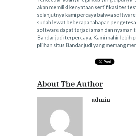
akan memiliki kenyataan sertifikasi tes te
selanjutnya kami percaya bahwa software
sudah lewat beberapa tahapan pengetesa
software dapat terjadi aman dan nyaman t
Bandar judi terpercaya. Kami mahir lebih p
pilihan situs Bandar judi yang memang memi
About The Author
admin