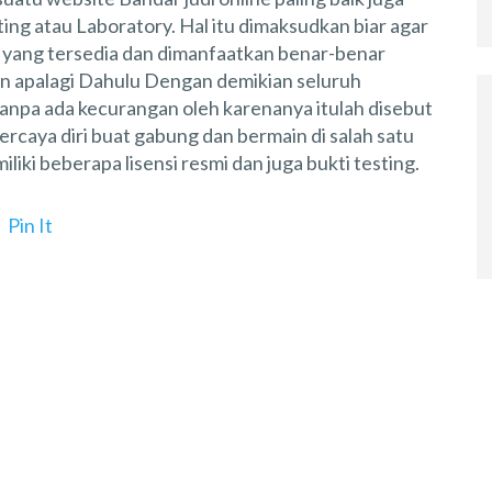
sting atau Laboratory. Hal itu dimaksudkan biar agar
 yang tersedia dan dimanfaatkan benar-benar
n apalagi Dahulu Dengan demikian seluruh
anpa ada kecurangan oleh karenanya itulah disebut
ercaya diri buat gabung dan bermain di salah satu
liki beberapa lisensi resmi dan juga bukti testing.
Pin It