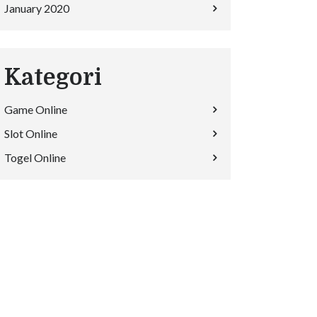
January 2020
Kategori
Game Online
Slot Online
Togel Online