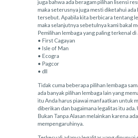
juga bahwa ada beragam pilihan lisensi re
maka seterusnya juga mesti diketahui ada 
tersebut. Apabila kita berbicara tentang 
maka selanjutnya sebetulnya kami bakal m
Pemilihan lembaga yang paling terkenal di 
• First Cagayan
• Isle of Man
• Ecogra
• Pagcor
• dll
Tidak cuma beberapa pilihan lembaga sama 
ada banyak pilihan lembaga lain yang mema
itu Anda harus piawai manfaatkan untuk m
diberikan dan bagaimana legalitas itu ad
Bukan Tanpa Alasan melainkan karena ada
mempengaruhinya.
Terkecuali adanya legalitas yang dipunyai 