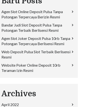
Baru Posts
Agen Slot Online Deposit Pulsa Tanpa
Potongan Terpercaya Berizin Resmi
Bandar Judi Slot Deposit Pulsa Tanpa
Potongan Terbaik Berlisensi Resmi
Agen Slot Joker Deposit Pulsa 10rb Tanpa
Potongan Terpercaya Berlisensi Resmi
Web Deposit Pulsa Slot Terbaik Berlisensi
Resmi
Website Poker Online Deposit 10rb
Teraman Izin Resmi
Archives
April 2022