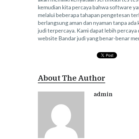
kemudian kita percaya bahwa software ya
melalui beberapa tahapan pengetesan ter
berlangsung aman dan nyaman tanpa ada k
judi terpercaya. Kami dapat lebih percaya d
website Bandar judi yang benar-benar memil
About The Author
admin