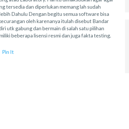
ng tersedia dan diperlukan memang lah sudah
lebih Dahulu Dengan begitu semua software bisa
ecurangan oleh karenanya itulah disebut Bandar
iri utk gabung dan bermain di salah satu pilihan
iki beberapa lisensi resmi dan juga fakta testing.
Pin It