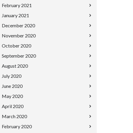
February 2021
January 2021
December 2020
November 2020
October 2020
September 2020
August 2020
July 2020
June 2020
May 2020
April 2020
March 2020
February 2020