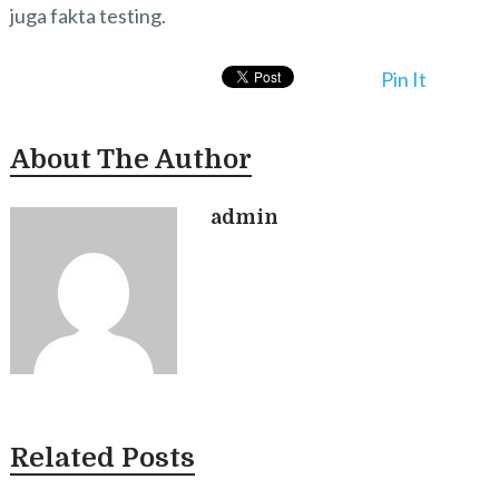
juga fakta testing.
Pin It
About The Author
admin
Related Posts