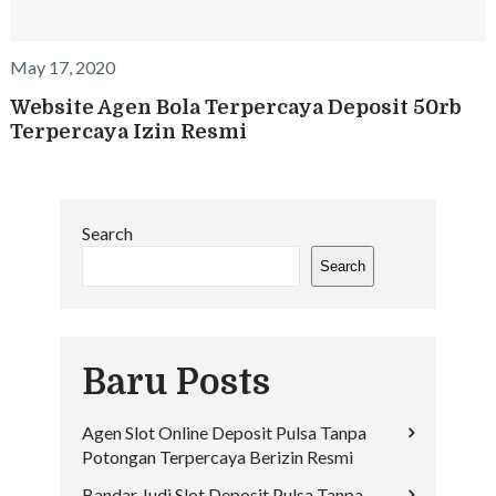
May 17, 2020
Website Agen Bola Terpercaya Deposit 50rb
Terpercaya Izin Resmi
Search
Search
Baru Posts
Agen Slot Online Deposit Pulsa Tanpa
Potongan Terpercaya Berizin Resmi
Bandar Judi Slot Deposit Pulsa Tanpa