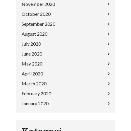
November 2020
October 2020
September 2020
August 2020
July 2020
June 2020
May 2020
April 2020
March 2020
February 2020
January 2020