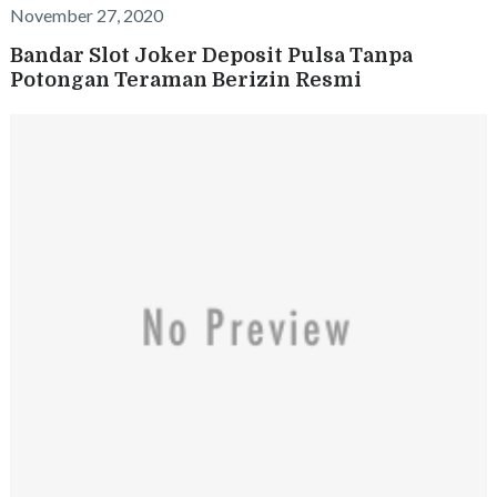
November 27, 2020
Bandar Slot Joker Deposit Pulsa Tanpa
Potongan Teraman Berizin Resmi