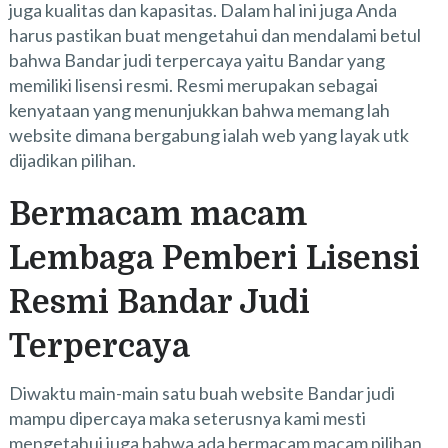
juga kualitas dan kapasitas. Dalam hal ini juga Anda
harus pastikan buat mengetahui dan mendalami betul
bahwa Bandar judi terpercaya yaitu Bandar yang
memiliki lisensi resmi. Resmi merupakan sebagai
kenyataan yang menunjukkan bahwa memang lah
website dimana bergabung ialah web yang layak utk
dijadikan pilihan.
Bermacam macam
Lembaga Pemberi Lisensi
Resmi Bandar Judi
Terpercaya
Diwaktu main-main satu buah website Bandar judi
mampu dipercaya maka seterusnya kami mesti
mengetahui juga bahwa ada bermacam macam pilihan