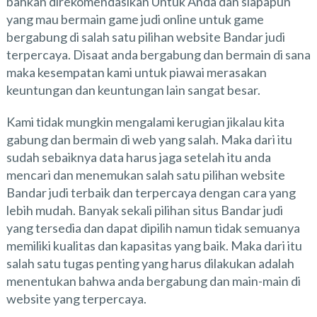
bahkan direkomendasikan Untuk Anda dan siapapun
yang mau bermain game judi online untuk game
bergabung di salah satu pilihan website Bandar judi
terpercaya. Disaat anda bergabung dan bermain di sana
maka kesempatan kami untuk piawai merasakan
keuntungan dan keuntungan lain sangat besar.
Kami tidak mungkin mengalami kerugian jikalau kita
gabung dan bermain di web yang salah. Maka dari itu
sudah sebaiknya data harus jaga setelah itu anda
mencari dan menemukan salah satu pilihan website
Bandar judi terbaik dan terpercaya dengan cara yang
lebih mudah. Banyak sekali pilihan situs Bandar judi
yang tersedia dan dapat dipilih namun tidak semuanya
memiliki kualitas dan kapasitas yang baik. Maka dari itu
salah satu tugas penting yang harus dilakukan adalah
menentukan bahwa anda bergabung dan main-main di
website yang terpercaya.