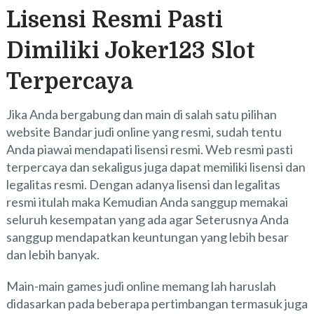
Lisensi Resmi Pasti
Dimiliki Joker123 Slot
Terpercaya
Jika Anda bergabung dan main di salah satu pilihan
website Bandar judi online yang resmi, sudah tentu
Anda piawai mendapati lisensi resmi. Web resmi pasti
terpercaya dan sekaligus juga dapat memiliki lisensi dan
legalitas resmi. Dengan adanya lisensi dan legalitas
resmi itulah maka Kemudian Anda sanggup memakai
seluruh kesempatan yang ada agar Seterusnya Anda
sanggup mendapatkan keuntungan yang lebih besar
dan lebih banyak.
Main-main games judi online memang lah haruslah
didasarkan pada beberapa pertimbangan termasuk juga