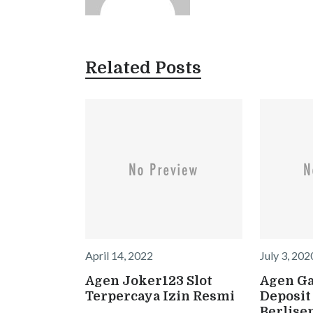
Related Posts
April 14, 2022
July 3, 202
Agen Joker123 Slot
Agen Ga
Terpercaya Izin Resmi
Deposit
Berlise