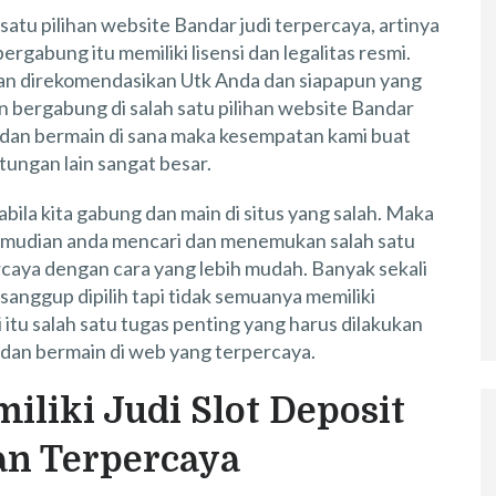
satu pilihan website Bandar judi terpercaya, artinya
gabung itu memiliki lisensi dan legalitas resmi.
an direkomendasikan Utk Anda dan siapapun yang
n bergabung di salah satu pilihan website Bandar
 dan bermain di sana maka kesempatan kami buat
ngan lain sangat besar.
bila kita gabung dan main di situs yang salah. Maka
 kemudian anda mencari dan menemukan salah satu
ercaya dengan cara yang lebih mudah. Banyak sekali
 sanggup dipilih tapi tidak semuanya memiliki
i itu salah satu tugas penting yang harus dilakukan
dan bermain di web yang terpercaya.
iliki Judi Slot Deposit
an Terpercaya