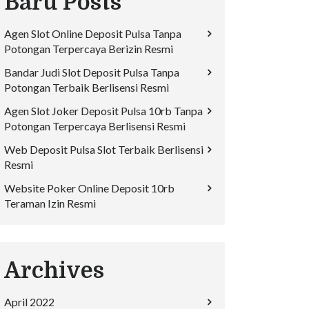
Baru Posts
Agen Slot Online Deposit Pulsa Tanpa
Potongan Terpercaya Berizin Resmi
Bandar Judi Slot Deposit Pulsa Tanpa
Potongan Terbaik Berlisensi Resmi
Agen Slot Joker Deposit Pulsa 10rb Tanpa
Potongan Terpercaya Berlisensi Resmi
Web Deposit Pulsa Slot Terbaik Berlisensi
Resmi
Website Poker Online Deposit 10rb
Teraman Izin Resmi
Archives
April 2022