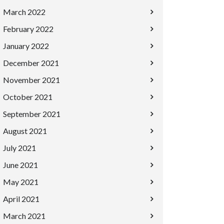
March 2022
February 2022
January 2022
December 2021
November 2021
October 2021
September 2021
August 2021
July 2021
June 2021
May 2021
April 2021
March 2021