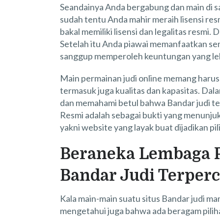
Seandainya Anda bergabung dan main di sal
sudah tentu Anda mahir meraih lisensi resm
bakal memiliki lisensi dan legalitas resmi.
Setelah itu Anda piawai memanfaatkan se
sanggup memperoleh keuntungan yang lebi
Main permainan judi online memang harus
termasuk juga kualitas dan kapasitas. Dal
dan memahami betul bahwa Bandar judi ter
Resmi adalah sebagai bukti yang menunj
yakni website yang layak buat dijadikan pil
Beraneka Lembaga P
Bandar Judi Terper
Kala main-main suatu situs Bandar judi ma
mengetahui juga bahwa ada beragam piliha