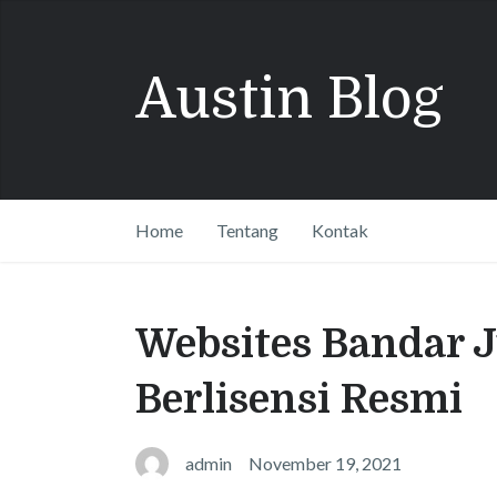
Austin Blog
Home
Tentang
Kontak
Websites Bandar J
Berlisensi Resmi
admin
November 19, 2021