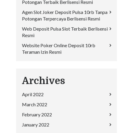
Potongan Terbaik Berlisensi Resmi
Agen Slot Joker Deposit Pulsa 10rb Tanpa
Potongan Terpercaya Berlisensi Resmi
Web Deposit Pulsa Slot Terbaik Berlisensi
Resmi
Website Poker Online Deposit 10rb
Teraman Izin Resmi
Archives
April 2022
March 2022
February 2022
January 2022