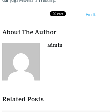
dan juga kebenaran testing.
Pin It
About The Author
admin
Related Posts