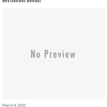
Berlisensi Resmi
March 8, 2022