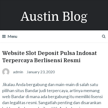
Austin Blog
Menu
Website Slot Deposit Pulsa Indosat
Terpercaya Berlisensi Resmi
admin
January 23, 2020
Jikalau Anda bergabung dan main-main di salah satu
pilihan situs Bandar judi terpercaya, artinya memang
web Bandar di mana ada bergabung itu memiliki lisensi
dan legalitas resmi. Sangatlah penting dan disarankan