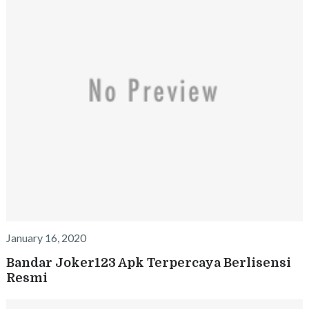
January 16, 2020
Bandar Joker123 Apk Terpercaya Berlisensi
Resmi