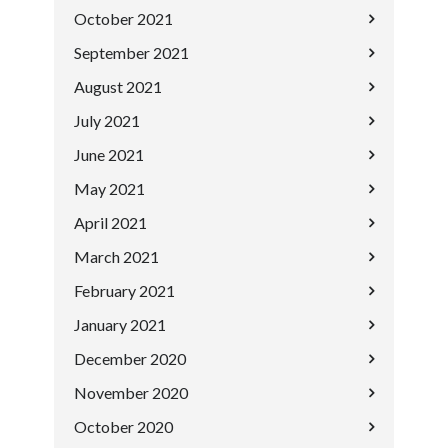
October 2021
September 2021
August 2021
July 2021
June 2021
May 2021
April 2021
March 2021
February 2021
January 2021
December 2020
November 2020
October 2020