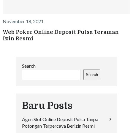
November 18, 2021
Web Poker Online Deposit Pulsa Teraman
Izin Resmi
Search
Search
Baru Posts
Agen Slot Online Deposit Pulsa Tanpa
Potongan Terpercaya Berizin Resmi