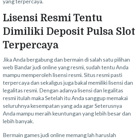
yang terpercaya.
Lisensi Resmi Tentu
Dimiliki Deposit Pulsa Slot
Terpercaya
Jika Anda bergabung dan bermain di salah satu pilihan
web Bandar judi online yang resmi, sudah tentu Anda
mampu memperoleh lisensi resmi. Situs resmi pasti
terpercaya dan sekaligus juga bakal memiliki lisensi dan
legalitas resmi. Dengan adanya lisensi dan legalitas
resmi itulah maka Setelah itu Anda sanggup memakai
seluruhnya kesempatan yang ada agar Seterusnya
Anda mampu meraih keuntungan yang lebih besar dan
lebih banyak.
Bermain games judi online memang lah haruslah