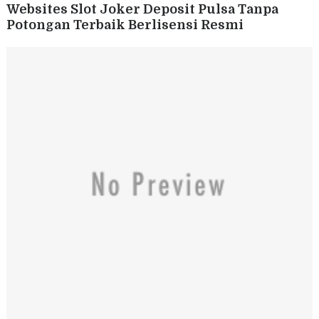
Websites Slot Joker Deposit Pulsa Tanpa
Potongan Terbaik Berlisensi Resmi