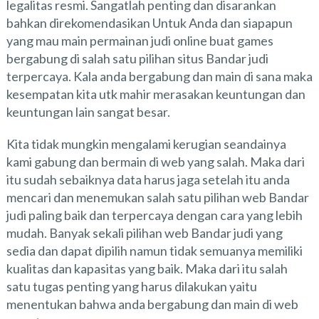
legalitas resmi. Sangatlah penting dan disarankan
bahkan direkomendasikan Untuk Anda dan siapapun
yang mau main permainan judi online buat games
bergabung di salah satu pilihan situs Bandar judi
terpercaya. Kala anda bergabung dan main di sana maka
kesempatan kita utk mahir merasakan keuntungan dan
keuntungan lain sangat besar.
Kita tidak mungkin mengalami kerugian seandainya
kami gabung dan bermain di web yang salah. Maka dari
itu sudah sebaiknya data harus jaga setelah itu anda
mencari dan menemukan salah satu pilihan web Bandar
judi paling baik dan terpercaya dengan cara yang lebih
mudah. Banyak sekali pilihan web Bandar judi yang
sedia dan dapat dipilih namun tidak semuanya memiliki
kualitas dan kapasitas yang baik. Maka dari itu salah
satu tugas penting yang harus dilakukan yaitu
menentukan bahwa anda bergabung dan main di web