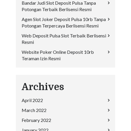
Bandar Judi Slot Deposit Pulsa Tanpa
Potongan Terbaik Berlisensi Resmi
Agen Slot Joker Deposit Pulsa 10rb Tanpa
Potongan Terpercaya Berlisensi Resmi
Web Deposit Pulsa Slot Terbaik Berlisensi
Resmi
Website Poker Online Deposit 10rb
Teraman Izin Resmi
Archives
April 2022
March 2022
February 2022
January 2022