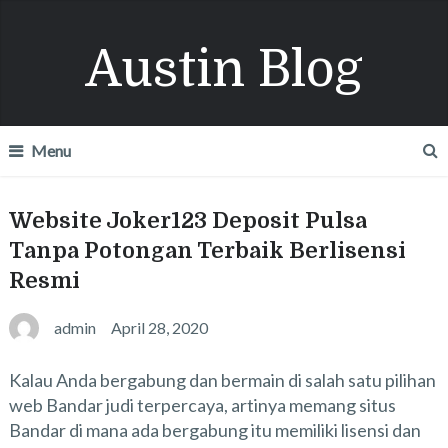
Austin Blog
Menu
Website Joker123 Deposit Pulsa
Tanpa Potongan Terbaik Berlisensi
Resmi
admin
April 28, 2020
Kalau Anda bergabung dan bermain di salah satu pilihan
web Bandar judi terpercaya, artinya memang situs
Bandar di mana ada bergabung itu memiliki lisensi dan