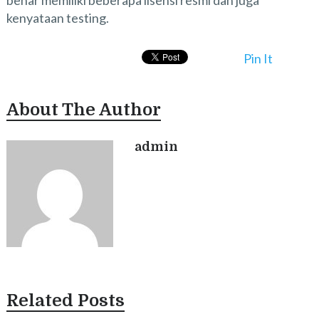
benar memiliki beberapa lisensi resmi dan juga
kenyataan testing.
Pin It
About The Author
admin
Related Posts