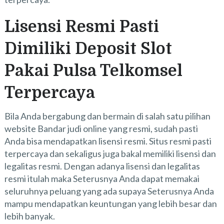
Lisensi Resmi Pasti
Dimiliki Deposit Slot
Pakai Pulsa Telkomsel
Terpercaya
Bila Anda bergabung dan bermain di salah satu pilihan
website Bandar judi online yang resmi, sudah pasti
Anda bisa mendapatkan lisensi resmi. Situs resmi pasti
terpercaya dan sekaligus juga bakal memiliki lisensi dan
legalitas resmi. Dengan adanya lisensi dan legalitas
resmi itulah maka Seterusnya Anda dapat memakai
seluruhnya peluang yang ada supaya Seterusnya Anda
mampu mendapatkan keuntungan yang lebih besar dan
lebih banyak.