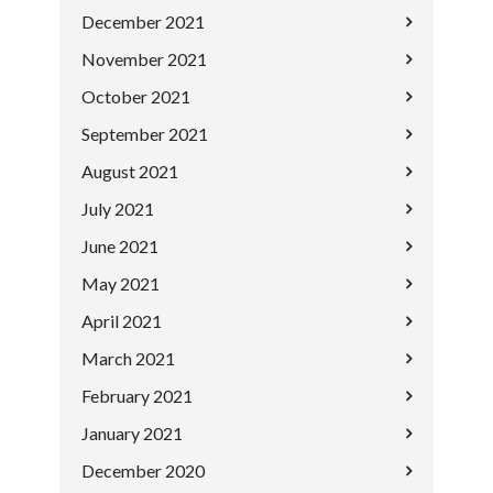
December 2021
November 2021
October 2021
September 2021
August 2021
July 2021
June 2021
May 2021
April 2021
March 2021
February 2021
January 2021
December 2020