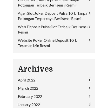
Potongan Terbaik Berlisensi Resmi
Agen Slot Joker Deposit Pulsa 10rb Tanpa
Potongan Terpercaya Berlisensi Resmi
Web Deposit Pulsa Slot Terbaik Berlisensi
Resmi
Website Poker Online Deposit 10rb
Teraman Izin Resmi
Archives
April 2022
March 2022
February 2022
January 2022