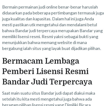
Bermain permainan judi online benar-benar haruslah
didasarkan pada beberapa pertimbangan termasuk juga
juga kualitas dan kapasitas. Dalam hal ini juga Anda
mesti pastikan utk mengetahui dan mendalami betul
bahwa Bandar judi terpercaya merupakan Bandar yang
memiliki lisensi resmi. Resmi yakni sebagai bukti yang
menunjukkan bahwa memang website di mana
bergabung ialah situs yang layak buat dijadikan pilihan.
Bermacam Lembaga
Pemberi Lisensi Resmi
Bandar Judi Terpercaya
Saat main suatu situs Bandar judi dapat diakui maka
setelah itu kita mesti mengetahui juga bahwa ada
beragam pilihan lisensi resmi yang Dimiliki Bicara