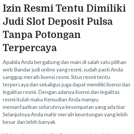
Izin Resmi Tentu Dimiliki
Judi Slot Deposit Pulsa
Tanpa Potongan
Terpercaya
Apabila Anda bergabung dan main di salah satu pilihan
web Bandar judi online yang resmi, sudah pasti Anda
sanggup meraih lisensi resmi. Situs resmi tentu
terpercaya dan sekaligus juga dapat memiliki lisensi dan
legalitas resmi. Dengan adanya lisensi dan legalitas
resmi itulah maka Kemudian Anda mampu
memanfaatkan seluruhnya kesempatan yang ada biar
Selanjutnya Anda mahir meraih keuntungan yang lebih
besar dan lebih banyak.