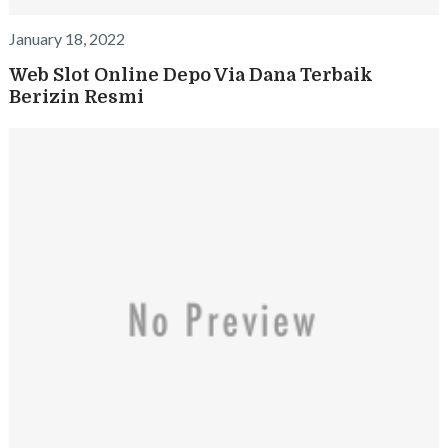
January 18, 2022
Web Slot Online Depo Via Dana Terbaik
Berizin Resmi