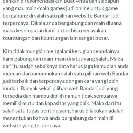
bahkan direkomendasikan Buat Anda dan siapapun
yang mau main-main games judi online untuk game
bergabung di salah satu pilihan website Bandar judi
terpercaya. Dikala anda bergabung dan main di sana
maka kesempatan kami untuk bisa merasakan
keuntungan dan keuntungan lain sangat besar.
Kita tidak mungkin mengalami kerugian seandainya
kami gabung dan main-main di situs yang salah. Maka
dari itu sudah sebaiknya data harus jaga kemudian anda
mencari dan menemukan salah satu pilihan web Bandar
judi terbaik dan terpercaya dengan cara yang lebih
mudah. Banyak sekali pilihan web Bandar judi yang
tersedia dan mampu dipilih namun tidak semuanya
memiliki mutu dan kapasitas yang baik. Maka dari itu
salah satu tugas penting yang harus dilakukan adalah
menentukan bahwa anda bergabung dan main di
website yang terpercaya.