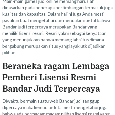
Main-main games judi online memang haruslah
didasarkan pada beberapa pertimbangan termasuk juga
kualitas dan kapasitas. Dalam hal ini juga Anda mesti
pastikan buat mengetahui dan mendalami betul bahwa
Bandar judi terpercaya merupakan Bandar yang
memiliki lisensi resmi. Resmi yakni sebagai kenyataan
yang menunjukkan bahwa memang lah situs dimana
bergabung merupakan situs yang layak utk dijadikan
pilihan.
Beraneka ragam Lembaga
Pemberi Lisensi Resmi
Bandar Judi Terpercaya
Diwaktu bermain suatu web Bandar judi sanggup
dipercaya maka kemudian kita mesti mengetahui juga
bahwa ada bermacam macam pilihan lisensi resmi yang