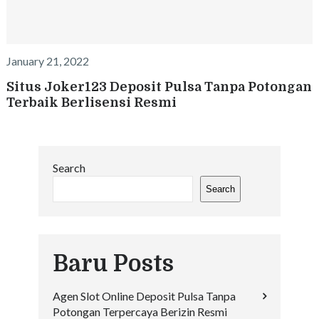
January 21, 2022
Situs Joker123 Deposit Pulsa Tanpa Potongan
Terbaik Berlisensi Resmi
Search
Search
Baru Posts
Agen Slot Online Deposit Pulsa Tanpa
Potongan Terpercaya Berizin Resmi