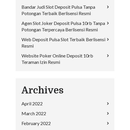
Bandar Judi Slot Deposit Pulsa Tanpa
Potongan Terbaik Berlisensi Resmi
Agen Slot Joker Deposit Pulsa 10rb Tanpa
Potongan Terpercaya Berlisensi Resmi
Web Deposit Pulsa Slot Terbaik Berlisensi
Resmi
Website Poker Online Deposit 10rb
Teraman Izin Resmi
Archives
April 2022
March 2022
February 2022