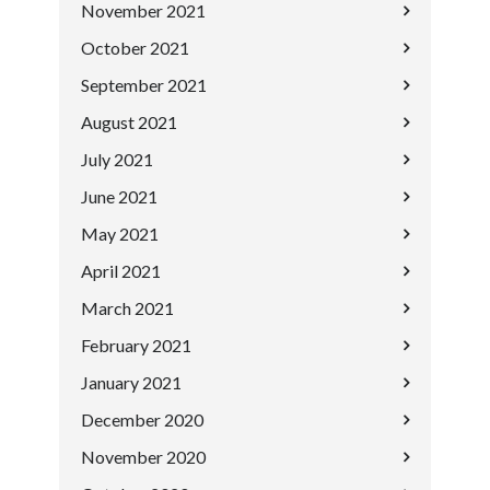
November 2021
October 2021
September 2021
August 2021
July 2021
June 2021
May 2021
April 2021
March 2021
February 2021
January 2021
December 2020
November 2020