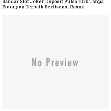
Bandar Slot Joker Deposit Pulsa 10rb Tanpa
Potongan Terbaik Berlisensi Resmi