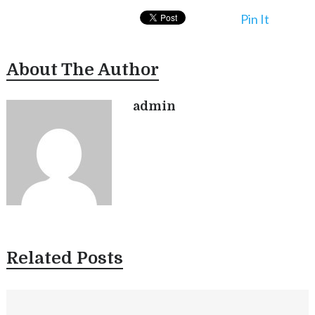
Pin It
About The Author
admin
Related Posts