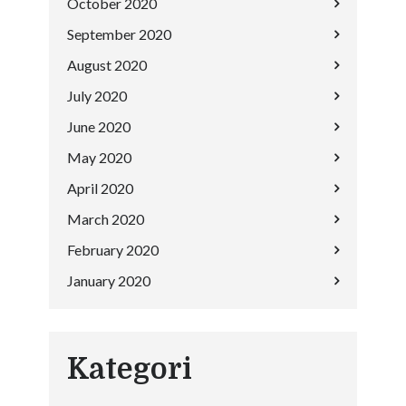
October 2020
September 2020
August 2020
July 2020
June 2020
May 2020
April 2020
March 2020
February 2020
January 2020
Kategori