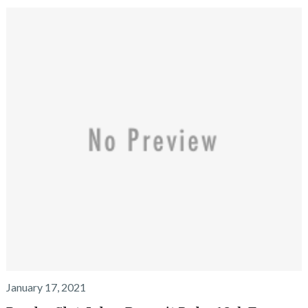
January 17, 2021