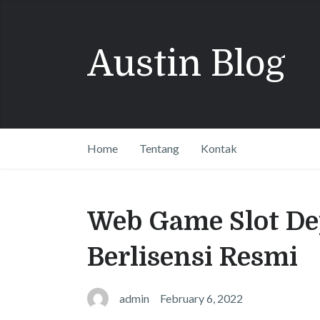
Austin Blog
Home
Tentang
Kontak
Web Game Slot Dep
Berlisensi Resmi
admin
February 6, 2022