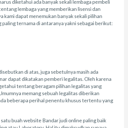
harus diketahui ada banyak sekali lembaga pembeli
ra tentang lembaga yang memberikan lisensi dan
nya kami dapat menemukan banyak sekali pilihan
paling ternama di antaranya yakni sebagai berikut:
disebutkan di atas, juga sebetulnya masih ada
nar dapat dikatakan pemberi legalitas. Oleh karena
etahui tentang beragam pilihan legalitas yang
a. Umumnya memang sebuah legalitas diberikan
da beberapa perihal penentu khusus tertentu yang
satu buah website Bandar judi online paling baik
esting atau Laboratory. Hal itu dimaksudkan supaya