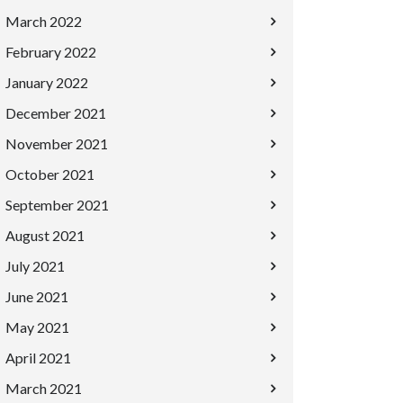
March 2022
February 2022
January 2022
December 2021
November 2021
October 2021
September 2021
August 2021
July 2021
June 2021
May 2021
April 2021
March 2021