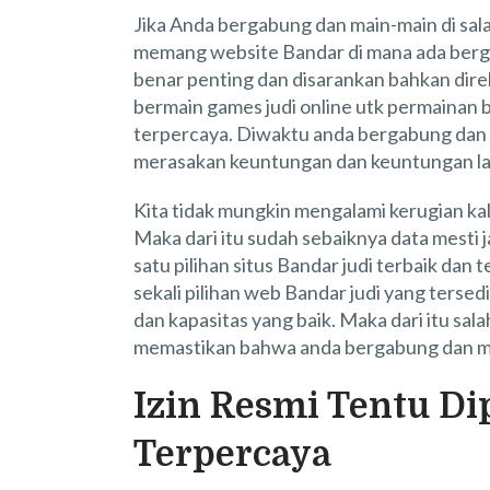
Jika Anda bergabung dan main-main di salah
memang website Bandar di mana ada bergabu
benar penting dan disarankan bahkan di
bermain games judi online utk permainan b
terpercaya. Diwaktu anda bergabung dan 
merasakan keuntungan dan keuntungan lai
Kita tidak mungkin mengalami kerugian kal
Maka dari itu sudah sebaiknya data mest
satu pilihan situs Bandar judi terbaik da
sekali pilihan web Bandar judi yang tersedi
dan kapasitas yang baik. Maka dari itu sal
memastikan bahwa anda bergabung dan ma
Izin Resmi Tentu Di
Terpercaya