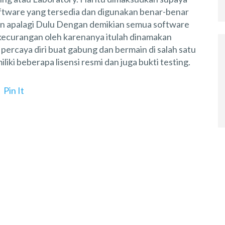
oftware yang tersedia dan digunakan benar-benar
n apalagi Dulu Dengan demikian semua software
kecurangan oleh karenanya itulah dinamakan
percaya diri buat gabung dan bermain di salah satu
ki beberapa lisensi resmi dan juga bukti testing.
Pin It