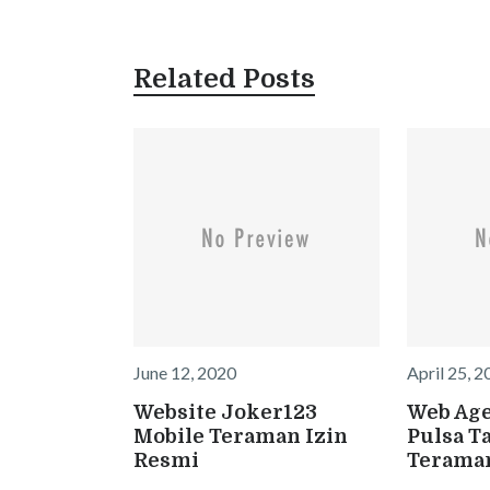
Related Posts
June 12, 2020
April 25, 
Website Joker123
Web Age
Mobile Teraman Izin
Pulsa T
Resmi
Teraman