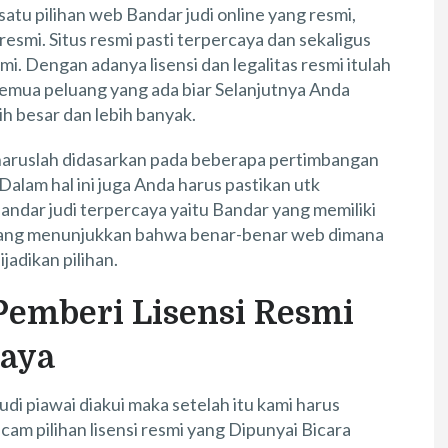
atu pilihan web Bandar judi online yang resmi,
esmi. Situs resmi pasti terpercaya dan sekaligus
smi. Dengan adanya lisensi dan legalitas resmi itulah
emua peluang yang ada biar Selanjutnya Anda
h besar dan lebih banyak.
haruslah didasarkan pada beberapa pertimbangan
 Dalam hal ini juga Anda harus pastikan utk
ndar judi terpercaya yaitu Bandar yang memiliki
ti yang menunjukkan bahwa benar-benar web dimana
jadikan pilihan.
emberi Lisensi Resmi
caya
di piawai diakui maka setelah itu kami harus
m pilihan lisensi resmi yang Dipunyai Bicara