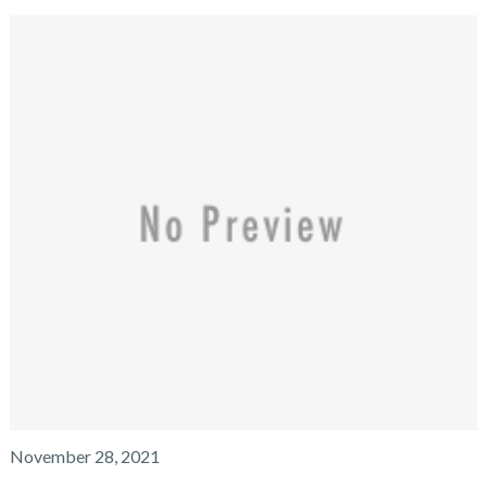
November 28, 2021