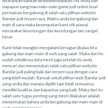
disarankan bahkan direkomendasikan Utk Anda dan
siapapun yang mau main-main game judi online buat
permainan bergabung di salah satu pilihan website
Bandar judi terpercaya. Waktu anda bergabung dan
main di sana maka kesempatan kami utk piawai
merasakan keuntungan dan keuntungan lain sangat
besar.
Kami tidak mungkin mengalami kerugian jikalau kita
gabung dan main-main di web yang salah. Maka dari itu
sudah sebaiknya data mesti jaga setelah itu anda
mencari dan menemukan salah satu pilihan website
Bandar judi paling baik dan terpercaya dengan cara
yang lebih mudah. Banyak sekali pilihan web Bandar judi
yang sedia dan mampu dipilih tapi tidak semuanya
memiliki kualitas dan kapasitas yang baik. Maka dari itu
salah satu tugas penting yang mesti dilakukan adalah
menentukan bahwa anda bergabung dan main-main di
web yang terpercaya.