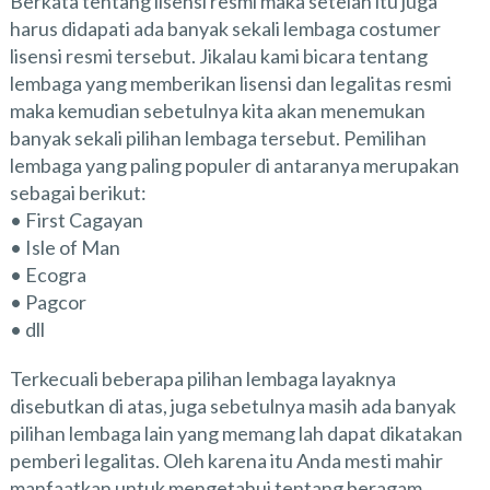
Berkata tentang lisensi resmi maka setelah itu juga
harus didapati ada banyak sekali lembaga costumer
lisensi resmi tersebut. Jikalau kami bicara tentang
lembaga yang memberikan lisensi dan legalitas resmi
maka kemudian sebetulnya kita akan menemukan
banyak sekali pilihan lembaga tersebut. Pemilihan
lembaga yang paling populer di antaranya merupakan
sebagai berikut:
• First Cagayan
• Isle of Man
• Ecogra
• Pagcor
• dll
Terkecuali beberapa pilihan lembaga layaknya
disebutkan di atas, juga sebetulnya masih ada banyak
pilihan lembaga lain yang memang lah dapat dikatakan
pemberi legalitas. Oleh karena itu Anda mesti mahir
manfaatkan untuk mengetahui tentang beragam