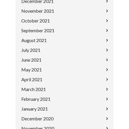
December 2021
November 2021
October 2021
September 2021
August 2021
July 2021
June 2021
May 2021
April 2021
March 2021
February 2021
January 2021
December 2020
November 2020