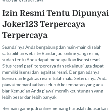
Izin Resmi Tentu Dipunyai
Joker123 Terpercaya
Terpercaya
Seandainya Anda bergabung dan main-main di salah
satu pilihan website Bandar judi online yang resmi,
sudah tentu Anda dapat mendapatkan lisensi resmi.
Situs resmi pasti terpercaya dan sekaligus juga dapat
memiliki lisensi dan legalitas resmi. Dengan adanya
lisensi dan legalitas resmi itulah maka Seterusnya Anda
piawai memanfaatkan seluruh kesempatan yang ada
biar Kemudian Anda piawai meraih keuntungan yang
lebih besar dan lebih banyak.
Bermain game judi online memang haruslah didasarkan