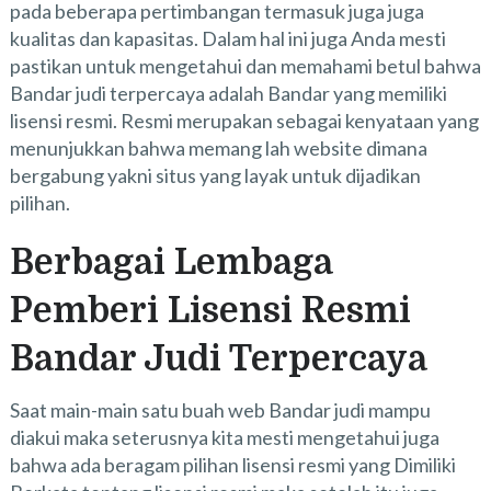
pada beberapa pertimbangan termasuk juga juga
kualitas dan kapasitas. Dalam hal ini juga Anda mesti
pastikan untuk mengetahui dan memahami betul bahwa
Bandar judi terpercaya adalah Bandar yang memiliki
lisensi resmi. Resmi merupakan sebagai kenyataan yang
menunjukkan bahwa memang lah website dimana
bergabung yakni situs yang layak untuk dijadikan
pilihan.
Berbagai Lembaga
Pemberi Lisensi Resmi
Bandar Judi Terpercaya
Saat main-main satu buah web Bandar judi mampu
diakui maka seterusnya kita mesti mengetahui juga
bahwa ada beragam pilihan lisensi resmi yang Dimiliki