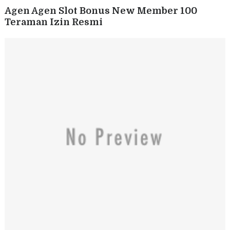
Agen Agen Slot Bonus New Member 100
Teraman Izin Resmi