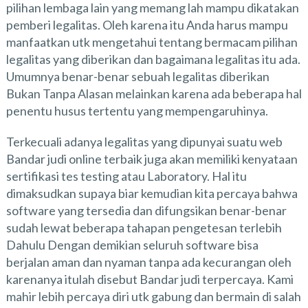
pilihan lembaga lain yang memang lah mampu dikatakan
pemberi legalitas. Oleh karena itu Anda harus mampu
manfaatkan utk mengetahui tentang bermacam pilihan
legalitas yang diberikan dan bagaimana legalitas itu ada.
Umumnya benar-benar sebuah legalitas diberikan
Bukan Tanpa Alasan melainkan karena ada beberapa hal
penentu husus tertentu yang mempengaruhinya.
Terkecuali adanya legalitas yang dipunyai suatu web
Bandar judi online terbaik juga akan memiliki kenyataan
sertifikasi tes testing atau Laboratory. Hal itu
dimaksudkan supaya biar kemudian kita percaya bahwa
software yang tersedia dan difungsikan benar-benar
sudah lewat beberapa tahapan pengetesan terlebih
Dahulu Dengan demikian seluruh software bisa
berjalan aman dan nyaman tanpa ada kecurangan oleh
karenanya itulah disebut Bandar judi terpercaya. Kami
mahir lebih percaya diri utk gabung dan bermain di salah