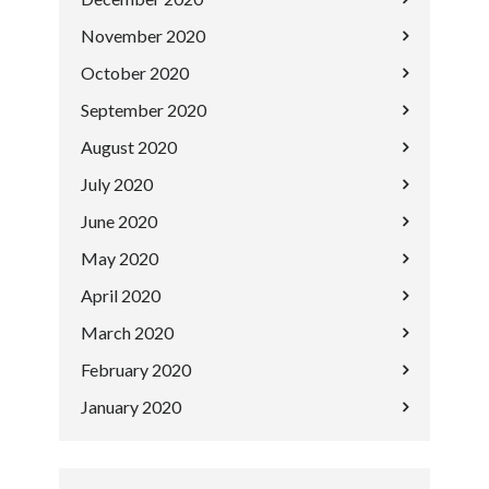
November 2020
October 2020
September 2020
August 2020
July 2020
June 2020
May 2020
April 2020
March 2020
February 2020
January 2020