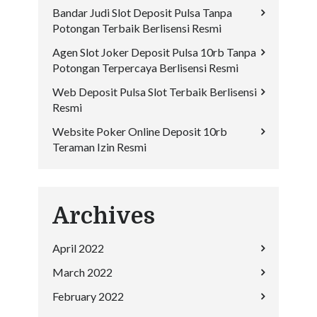
Bandar Judi Slot Deposit Pulsa Tanpa
Potongan Terbaik Berlisensi Resmi
Agen Slot Joker Deposit Pulsa 10rb Tanpa
Potongan Terpercaya Berlisensi Resmi
Web Deposit Pulsa Slot Terbaik Berlisensi
Resmi
Website Poker Online Deposit 10rb
Teraman Izin Resmi
Archives
April 2022
March 2022
February 2022