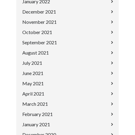
January 2022
December 2021
November 2021
October 2021
September 2021
August 2021
July 2021
June 2021
May 2021
April 2021
March 2021
February 2021
January 2021
December 2020