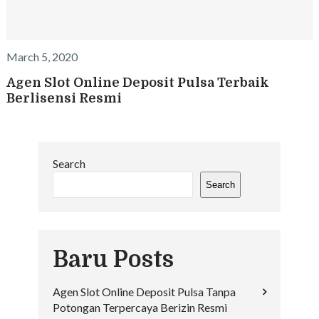
March 5, 2020
Agen Slot Online Deposit Pulsa Terbaik
Berlisensi Resmi
Search
Search
Baru Posts
Agen Slot Online Deposit Pulsa Tanpa
Potongan Terpercaya Berizin Resmi