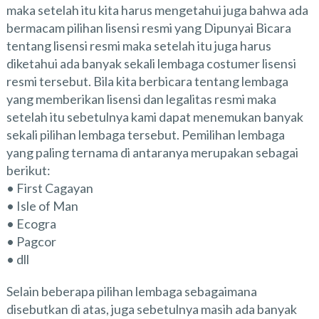
maka setelah itu kita harus mengetahui juga bahwa ada
bermacam pilihan lisensi resmi yang Dipunyai Bicara
tentang lisensi resmi maka setelah itu juga harus
diketahui ada banyak sekali lembaga costumer lisensi
resmi tersebut. Bila kita berbicara tentang lembaga
yang memberikan lisensi dan legalitas resmi maka
setelah itu sebetulnya kami dapat menemukan banyak
sekali pilihan lembaga tersebut. Pemilihan lembaga
yang paling ternama di antaranya merupakan sebagai
berikut:
• First Cagayan
• Isle of Man
• Ecogra
• Pagcor
• dll
Selain beberapa pilihan lembaga sebagaimana
disebutkan di atas, juga sebetulnya masih ada banyak