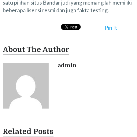
satu pilihan situs Bandar judi yang memang lah memiliki
beberapa lisensi resmi dan juga fakta testing.
Pin It
About The Author
admin
Related Posts