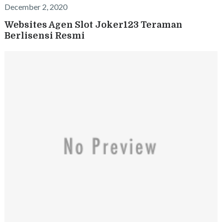
December 2, 2020
Websites Agen Slot Joker123 Teraman
Berlisensi Resmi