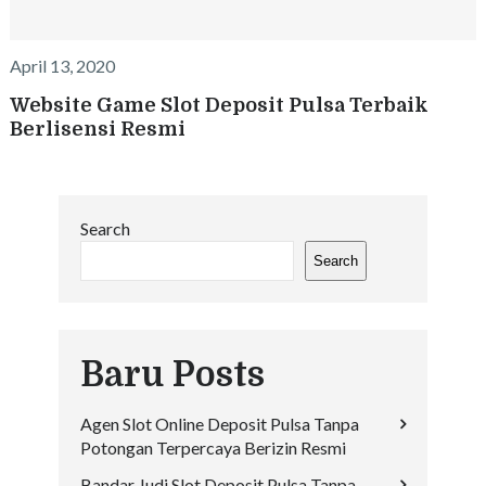
April 13, 2020
Website Game Slot Deposit Pulsa Terbaik
Berlisensi Resmi
Search
Search
Baru Posts
Agen Slot Online Deposit Pulsa Tanpa
Potongan Terpercaya Berizin Resmi
Bandar Judi Slot Deposit Pulsa Tanpa