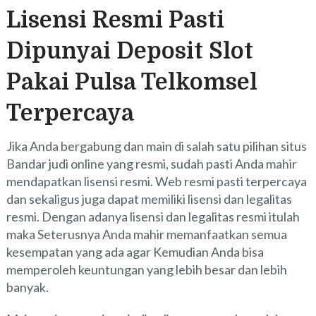
Lisensi Resmi Pasti
Dipunyai Deposit Slot
Pakai Pulsa Telkomsel
Terpercaya
Jika Anda bergabung dan main di salah satu pilihan situs
Bandar judi online yang resmi, sudah pasti Anda mahir
mendapatkan lisensi resmi. Web resmi pasti terpercaya
dan sekaligus juga dapat memiliki lisensi dan legalitas
resmi. Dengan adanya lisensi dan legalitas resmi itulah
maka Seterusnya Anda mahir memanfaatkan semua
kesempatan yang ada agar Kemudian Anda bisa
memperoleh keuntungan yang lebih besar dan lebih
banyak.