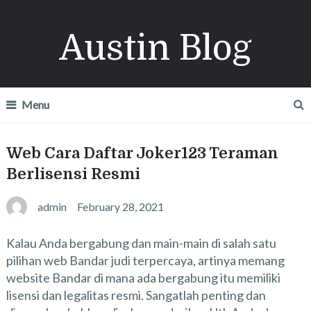
Austin Blog
Menu
Web Cara Daftar Joker123 Teraman
Berlisensi Resmi
admin
February 28, 2021
Kalau Anda bergabung dan main-main di salah satu
pilihan web Bandar judi terpercaya, artinya memang
website Bandar di mana ada bergabung itu memiliki
lisensi dan legalitas resmi. Sangatlah penting dan