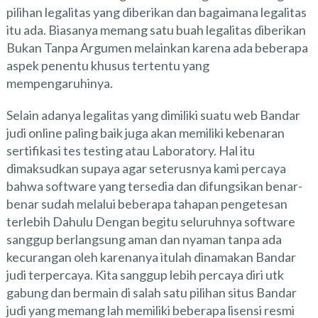
pilihan legalitas yang diberikan dan bagaimana legalitas
itu ada. Biasanya memang satu buah legalitas diberikan
Bukan Tanpa Argumen melainkan karena ada beberapa
aspek penentu khusus tertentu yang
mempengaruhinya.
Selain adanya legalitas yang dimiliki suatu web Bandar
judi online paling baik juga akan memiliki kebenaran
sertifikasi tes testing atau Laboratory. Hal itu
dimaksudkan supaya agar seterusnya kami percaya
bahwa software yang tersedia dan difungsikan benar-
benar sudah melalui beberapa tahapan pengetesan
terlebih Dahulu Dengan begitu seluruhnya software
sanggup berlangsung aman dan nyaman tanpa ada
kecurangan oleh karenanya itulah dinamakan Bandar
judi terpercaya. Kita sanggup lebih percaya diri utk
gabung dan bermain di salah satu pilihan situs Bandar
judi yang memang lah memiliki beberapa lisensi resmi