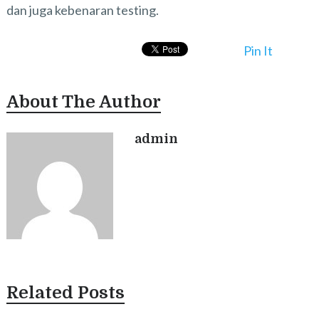
dan juga kebenaran testing.
Pin It
About The Author
admin
Related Posts