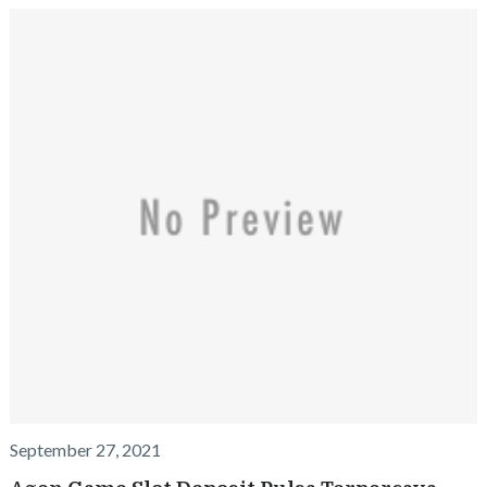
September 27, 2021