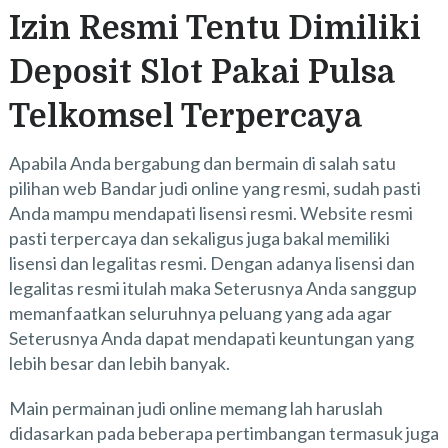
Izin Resmi Tentu Dimiliki
Deposit Slot Pakai Pulsa
Telkomsel Terpercaya
Apabila Anda bergabung dan bermain di salah satu
pilihan web Bandar judi online yang resmi, sudah pasti
Anda mampu mendapati lisensi resmi. Website resmi
pasti terpercaya dan sekaligus juga bakal memiliki
lisensi dan legalitas resmi. Dengan adanya lisensi dan
legalitas resmi itulah maka Seterusnya Anda sanggup
memanfaatkan seluruhnya peluang yang ada agar
Seterusnya Anda dapat mendapati keuntungan yang
lebih besar dan lebih banyak.
Main permainan judi online memang lah haruslah
didasarkan pada beberapa pertimbangan termasuk juga