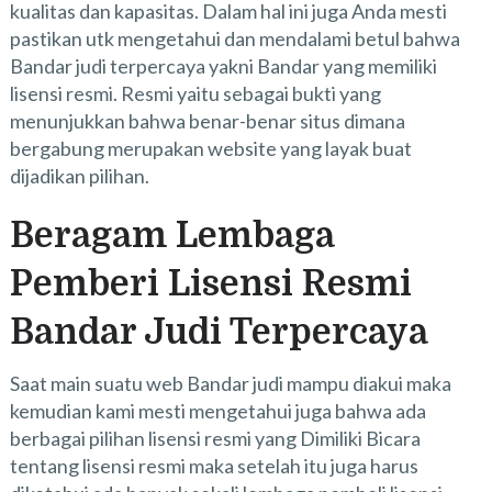
kualitas dan kapasitas. Dalam hal ini juga Anda mesti
pastikan utk mengetahui dan mendalami betul bahwa
Bandar judi terpercaya yakni Bandar yang memiliki
lisensi resmi. Resmi yaitu sebagai bukti yang
menunjukkan bahwa benar-benar situs dimana
bergabung merupakan website yang layak buat
dijadikan pilihan.
Beragam Lembaga
Pemberi Lisensi Resmi
Bandar Judi Terpercaya
Saat main suatu web Bandar judi mampu diakui maka
kemudian kami mesti mengetahui juga bahwa ada
berbagai pilihan lisensi resmi yang Dimiliki Bicara
tentang lisensi resmi maka setelah itu juga harus