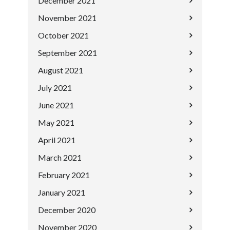
December 2021
November 2021
October 2021
September 2021
August 2021
July 2021
June 2021
May 2021
April 2021
March 2021
February 2021
January 2021
December 2020
November 2020