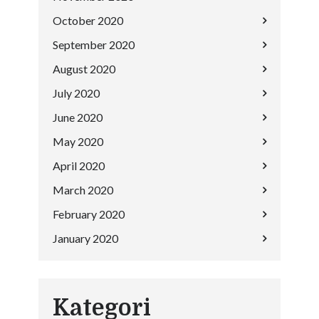
October 2020
September 2020
August 2020
July 2020
June 2020
May 2020
April 2020
March 2020
February 2020
January 2020
Kategori