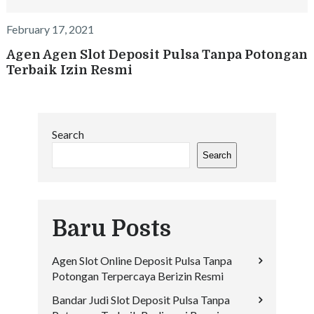
February 17, 2021
Agen Agen Slot Deposit Pulsa Tanpa Potongan
Terbaik Izin Resmi
Search
Search
Baru Posts
Agen Slot Online Deposit Pulsa Tanpa
Potongan Terpercaya Berizin Resmi
Bandar Judi Slot Deposit Pulsa Tanpa