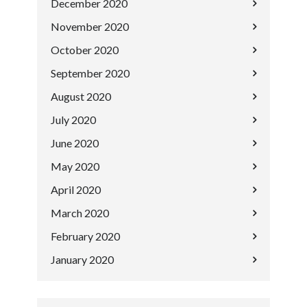
December 2020
November 2020
October 2020
September 2020
August 2020
July 2020
June 2020
May 2020
April 2020
March 2020
February 2020
January 2020