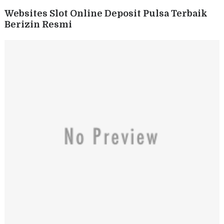
Websites Slot Online Deposit Pulsa Terbaik
Berizin Resmi