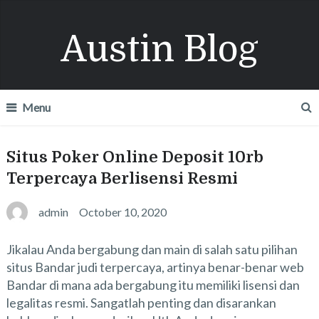
Austin Blog
Menu
Situs Poker Online Deposit 10rb
Terpercaya Berlisensi Resmi
admin
October 10, 2020
Jikalau Anda bergabung dan main di salah satu pilihan
situs Bandar judi terpercaya, artinya benar-benar web
Bandar di mana ada bergabung itu memiliki lisensi dan
legalitas resmi. Sangatlah penting dan disarankan