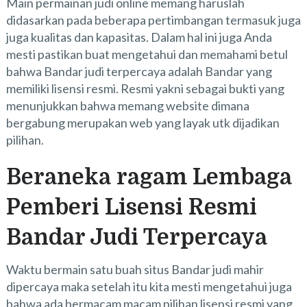
Main permainan judi online memang haruslah
didasarkan pada beberapa pertimbangan termasuk juga
juga kualitas dan kapasitas. Dalam hal ini juga Anda
mesti pastikan buat mengetahui dan memahami betul
bahwa Bandar judi terpercaya adalah Bandar yang
memiliki lisensi resmi. Resmi yakni sebagai bukti yang
menunjukkan bahwa memang website dimana
bergabung merupakan web yang layak utk dijadikan
pilihan.
Beraneka ragam Lembaga
Pemberi Lisensi Resmi
Bandar Judi Terpercaya
Waktu bermain satu buah situs Bandar judi mahir
dipercaya maka setelah itu kita mesti mengetahui juga
bahwa ada bermacam macam pilihan lisensi resmi yang