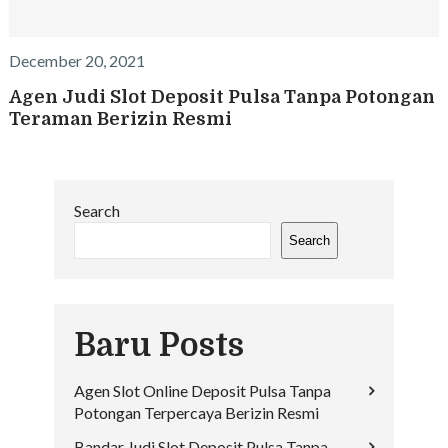
December 20, 2021
Agen Judi Slot Deposit Pulsa Tanpa Potongan
Teraman Berizin Resmi
Search
Search
Baru Posts
Agen Slot Online Deposit Pulsa Tanpa
Potongan Terpercaya Berizin Resmi
Bandar Judi Slot Deposit Pulsa Tanpa