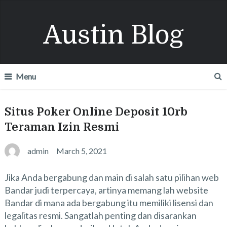
Austin Blog
Menu
Situs Poker Online Deposit 10rb
Teraman Izin Resmi
admin
March 5, 2021
Jika Anda bergabung dan main di salah satu pilihan web
Bandar judi terpercaya, artinya memang lah website
Bandar di mana ada bergabung itu memiliki lisensi dan
legalitas resmi. Sangatlah penting dan disarankan