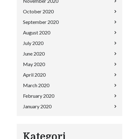
November 2020
October 2020
September 2020
August 2020
July 2020
June 2020
May 2020
April 2020
March 2020
February 2020
January 2020
Kategori