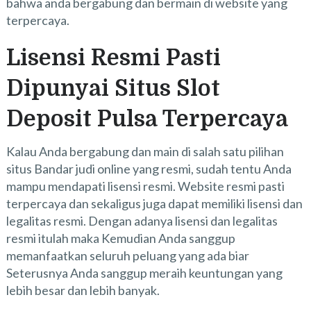
bahwa anda bergabung dan bermain di website yang
terpercaya.
Lisensi Resmi Pasti
Dipunyai Situs Slot
Deposit Pulsa Terpercaya
Kalau Anda bergabung dan main di salah satu pilihan
situs Bandar judi online yang resmi, sudah tentu Anda
mampu mendapati lisensi resmi. Website resmi pasti
terpercaya dan sekaligus juga dapat memiliki lisensi dan
legalitas resmi. Dengan adanya lisensi dan legalitas
resmi itulah maka Kemudian Anda sanggup
memanfaatkan seluruh peluang yang ada biar
Seterusnya Anda sanggup meraih keuntungan yang
lebih besar dan lebih banyak.