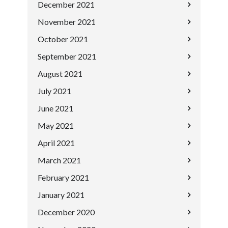
December 2021
November 2021
October 2021
September 2021
August 2021
July 2021
June 2021
May 2021
April 2021
March 2021
February 2021
January 2021
December 2020