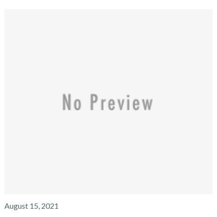
August 15, 2021