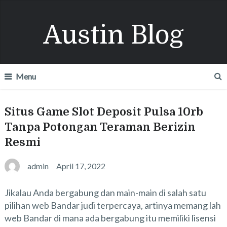
Austin Blog
Menu
Situs Game Slot Deposit Pulsa 10rb
Tanpa Potongan Teraman Berizin
Resmi
admin
April 17, 2022
Jikalau Anda bergabung dan main-main di salah satu
pilihan web Bandar judi terpercaya, artinya memang lah
web Bandar di mana ada bergabung itu memiliki lisensi