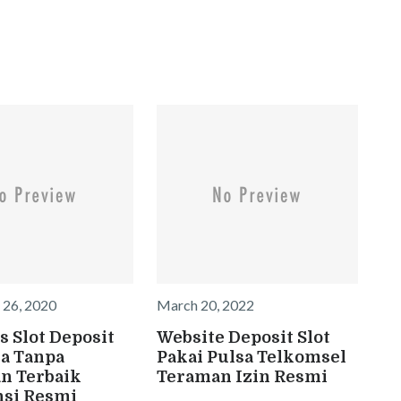
 26, 2020
March 20, 2022
s Slot Deposit
Website Deposit Slot
sa Tanpa
Pakai Pulsa Telkomsel
n Terbaik
Teraman Izin Resmi
nsi Resmi