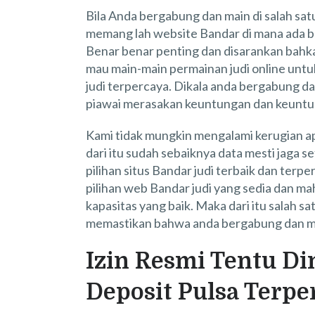
Bila Anda bergabung dan main di salah satu
memang lah website Bandar di mana ada ber
Benar benar penting dan disarankan bahk
mau main-main permainan judi online untu
judi terpercaya. Dikala anda bergabung d
piawai merasakan keuntungan dan keuntun
Kami tidak mungkin mengalami kerugian apa
dari itu sudah sebaiknya data mesti jaga 
pilihan situs Bandar judi terbaik dan terp
pilihan web Bandar judi yang sedia dan mah
kapasitas yang baik. Maka dari itu salah s
memastikan bahwa anda bergabung dan ma
Izin Resmi Tentu Di
Deposit Pulsa Terpe