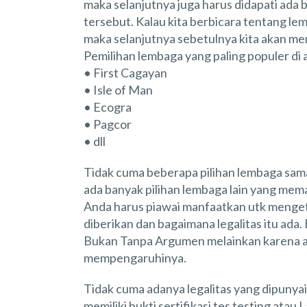
maka selanjutnya juga harus didapati ada b
tersebut. Kalau kita berbicara tentang le
maka selanjutnya sebetulnya kita akan me
Pemilihan lembaga yang paling populer di 
• First Cagayan
• Isle of Man
• Ecogra
• Pagcor
• dll
Tidak cuma beberapa pilihan lembaga sama 
ada banyak pilihan lembaga lain yang mema
Anda harus piawai manfaatkan utk menget
diberikan dan bagaimana legalitas itu ada
Bukan Tanpa Argumen melainkan karena a
mempengaruhinya.
Tidak cuma adanya legalitas yang dipunyai 
memiliki bukti sertifikasi tes testing ata