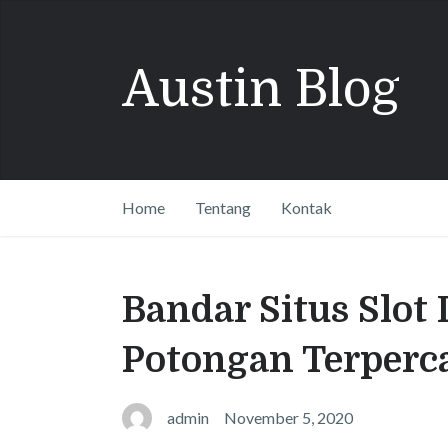
Austin Blog
Home
Tentang
Kontak
Bandar Situs Slot
Potongan Terperca
admin
November 5, 2020