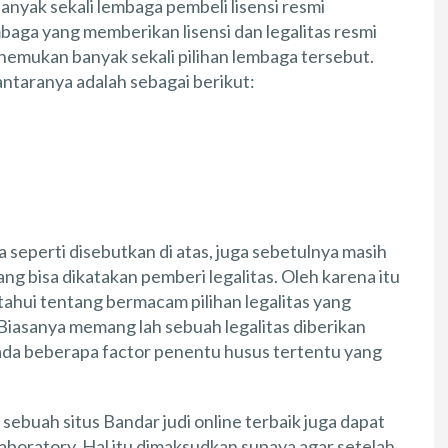
anyak sekali lembaga pembeli lisensi resmi
mbaga yang memberikan lisensi dan legalitas resmi
nemukan banyak sekali pilihan lembaga tersebut.
antaranya adalah sebagai berikut:
seperti disebutkan di atas, juga sebetulnya masih
ng bisa dikatakan pemberi legalitas. Oleh karena itu
ahui tentang bermacam pilihan legalitas yang
. Biasanya memang lah sebuah legalitas diberikan
da beberapa factor penentu husus tertentu yang
sebuah situs Bandar judi online terbaik juga dapat
u Laboratory. Hal itu dimaksudkan supaya agar setelah