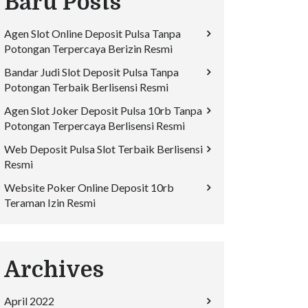
Baru Posts
Agen Slot Online Deposit Pulsa Tanpa
Potongan Terpercaya Berizin Resmi
Bandar Judi Slot Deposit Pulsa Tanpa
Potongan Terbaik Berlisensi Resmi
Agen Slot Joker Deposit Pulsa 10rb Tanpa
Potongan Terpercaya Berlisensi Resmi
Web Deposit Pulsa Slot Terbaik Berlisensi
Resmi
Website Poker Online Deposit 10rb
Teraman Izin Resmi
Archives
April 2022