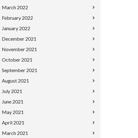
March 2022
February 2022
January 2022
December 2021
November 2021
October 2021
September 2021
August 2021
July 2021
June 2021
May 2021
April 2021
March 2021