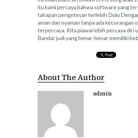
itu kami percaya bahwa software yang te
tahapan pengetesan terlebih Dulu Dengan
aman dan nyaman tanpa ada kecurangan ole
terpercaya. Kita piawai lebih percaya diri
Bandar judi yang benar-benar memiliki beb
About The Author
admin