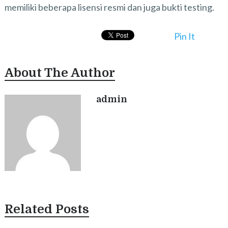
memiliki beberapa lisensi resmi dan juga bukti testing.
Pin It
About The Author
admin
Related Posts