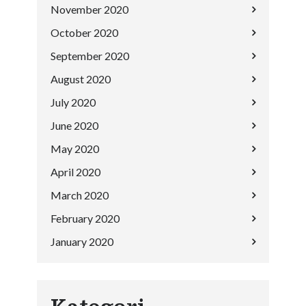
November 2020
October 2020
September 2020
August 2020
July 2020
June 2020
May 2020
April 2020
March 2020
February 2020
January 2020