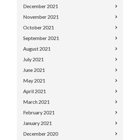
December 2021
November 2021
October 2021
September 2021
August 2021
July 2021
June 2021
May 2021
April 2021
March 2021
February 2021
January 2021
December 2020