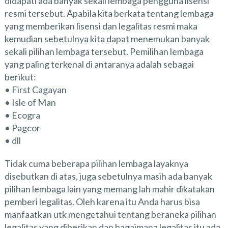
didapati ada banyak sekali lembaga pengguna lisensi
resmi tersebut. Apabila kita berkata tentang lembaga
yang memberikan lisensi dan legalitas resmi maka
kemudian sebetulnya kita dapat menemukan banyak
sekali pilihan lembaga tersebut. Pemilihan lembaga
yang paling terkenal di antaranya adalah sebagai
berikut:
• First Cagayan
• Isle of Man
• Ecogra
• Pagcor
• dll
Tidak cuma beberapa pilihan lembaga layaknya
disebutkan di atas, juga sebetulnya masih ada banyak
pilihan lembaga lain yang memang lah mahir dikatakan
pemberi legalitas. Oleh karena itu Anda harus bisa
manfaatkan utk mengetahui tentang beraneka pilihan
legalitas yang diberikan dan bagaimana legalitas itu ada.