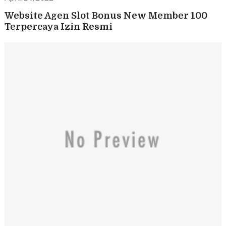
Website Agen Slot Bonus New Member 100
Terpercaya Izin Resmi