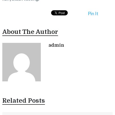
Pin It
About The Author
admin
Related Posts