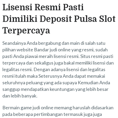
Lisensi Resmi Pasti
Dimiliki Deposit Pulsa Slot
Terpercaya
Seandainya Anda bergabung dan main di salah satu
pilihan website Bandar judi online yang resmi, sudah
pasti Anda piawai meraih lisensi resmi. Situs resmi pasti
terpercaya dan sekaligus juga bakal memiliki lisensi dan
legalitas resmi. Dengan adanya lisensi dan legalitas
resmi itulah maka Seterusnya Anda dapat memakai
seluruhnya peluang yang ada supaya Kemudian Anda
sanggup mendapatkan keuntungan yang lebih besar
dan lebih banyak.
Bermain game judi online memang haruslah didasarkan
pada beberapa pertimbangan termasuk juga juga