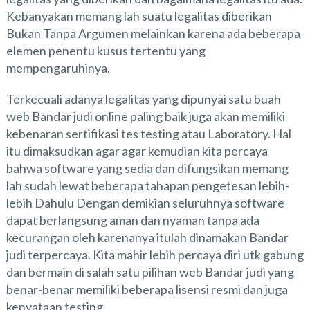
Kebanyakan memang lah suatu legalitas diberikan
Bukan Tanpa Argumen melainkan karena ada beberapa
elemen penentu kusus tertentu yang
mempengaruhinya.
Terkecuali adanya legalitas yang dipunyai satu buah
web Bandar judi online paling baik juga akan memiliki
kebenaran sertifikasi tes testing atau Laboratory. Hal
itu dimaksudkan agar agar kemudian kita percaya
bahwa software yang sedia dan difungsikan memang
lah sudah lewat beberapa tahapan pengetesan lebih-
lebih Dahulu Dengan demikian seluruhnya software
dapat berlangsung aman dan nyaman tanpa ada
kecurangan oleh karenanya itulah dinamakan Bandar
judi terpercaya. Kita mahir lebih percaya diri utk gabung
dan bermain di salah satu pilihan web Bandar judi yang
benar-benar memiliki beberapa lisensi resmi dan juga
kenyataan testing.