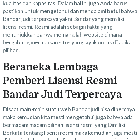
kualitas dan kapasitas. Dalam hal ini juga Anda harus
pastikan untuk mengetahui dan mendalami betul bahwa
Bandar judi terpercaya yakni Bandar yang memiliki
lisensi resmi. Resmi adalah sebagai fakta yang
menunjukkan bahwa memang lah website dimana
bergabung merupakan situs yang layak untuk dijadikan
pilihan.
Beraneka Lembaga
Pemberi Lisensi Resmi
Bandar Judi Terpercaya
Disaat main-main suatu web Bandar judi bisa dipercaya
maka kemudian kita mesti mengetahui juga bahwa ada
bermacam macam pilihan lisensi resmi yang Dimiliki
Berkata tentang lisensi resmi maka kemudian juga mesti