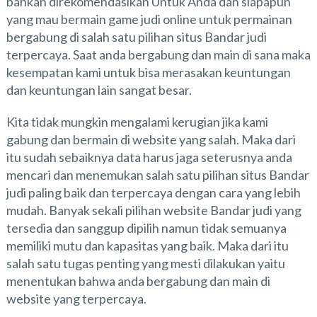
bahkan direkomendasikan Untuk Anda dan siapapun
yang mau bermain game judi online untuk permainan
bergabung di salah satu pilihan situs Bandar judi
terpercaya. Saat anda bergabung dan main di sana maka
kesempatan kami untuk bisa merasakan keuntungan
dan keuntungan lain sangat besar.
Kita tidak mungkin mengalami kerugian jika kami
gabung dan bermain di website yang salah. Maka dari
itu sudah sebaiknya data harus jaga seterusnya anda
mencari dan menemukan salah satu pilihan situs Bandar
judi paling baik dan terpercaya dengan cara yang lebih
mudah. Banyak sekali pilihan website Bandar judi yang
tersedia dan sanggup dipilih namun tidak semuanya
memiliki mutu dan kapasitas yang baik. Maka dari itu
salah satu tugas penting yang mesti dilakukan yaitu
menentukan bahwa anda bergabung dan main di
website yang terpercaya.