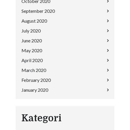
October 2020
September 2020
August 2020
July 2020
June 2020
May 2020
April 2020
March 2020
February 2020
January 2020
Kategori