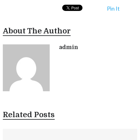
Pin It
About The Author
admin
Related Posts