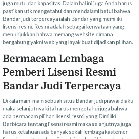
juga mutu dan kapasitas. Dalam hal ini juga Anda harus
pastikan utk mengetahui dan mendalami betul bahwa
Bandar judi terpercaya ialah Bandar yang memiliki
lisensi resmi. Resmi adalah sebagai kenyataan yang
menunjukkan bahwa memang website dimana
bergabung yakni web yang layak buat dijadikan pilihan.
Bermacam Lembaga
Pemberi Lisensi Resmi
Bandar Judi Terpercaya
Dikala main-main sebuah situs Bandar judi piawai diakui
maka selanjutnya kita harus mengetahui juga bahwa
ada bermacam pilihan lisensi resmi yang Dimiliki
Berbicara tentang lisensi resmi maka selanjutnya juga
harus ketahuan ada banyak sekali lembaga kastemer