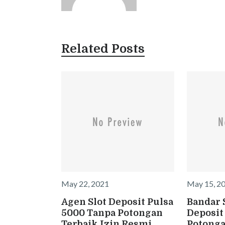
Related Posts
May 22, 2021
May 15, 2
Agen Slot Deposit Pulsa
Bandar 
5000 Tanpa Potongan
Deposit
Terbaik Izin Resmi
Potonga