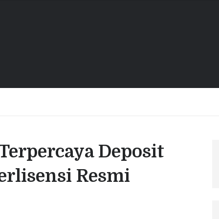
Terpercaya Deposit
erlisensi Resmi