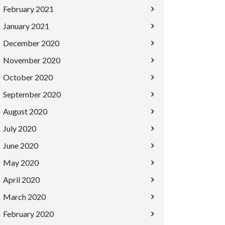
February 2021
January 2021
December 2020
November 2020
October 2020
September 2020
August 2020
July 2020
June 2020
May 2020
April 2020
March 2020
February 2020