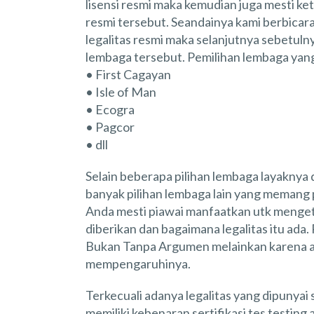
lisensi resmi maka kemudian juga mesti ke
resmi tersebut. Seandainya kami berbicar
legalitas resmi maka selanjutnya sebetuln
lembaga tersebut. Pemilihan lembaga yang 
• First Cagayan
• Isle of Man
• Ecogra
• Pagcor
• dll
Selain beberapa pilihan lembaga layaknya 
banyak pilihan lembaga lain yang memang p
Anda mesti piawai manfaatkan utk mengeta
diberikan dan bagaimana legalitas itu ada.
Bukan Tanpa Argumen melainkan karena a
mempengaruhinya.
Terkecuali adanya legalitas yang dipunyai 
memiliki kebenaran sertifikasi tes testing