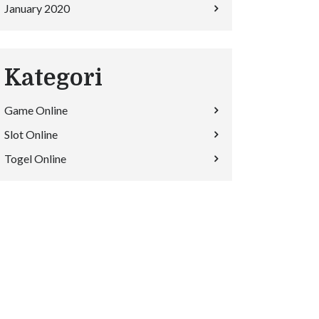
January 2020
Kategori
Game Online
Slot Online
Togel Online