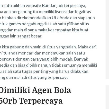
h satu pilihan website Bandar judi terpercaya,
 ada bergabung itu memiliki lisensi dan legalitas
an bahkan direkomendasikan Utk Anda dan siapapun
tuk games bergabung di salah satu pilihan situs
ung dan main di sana maka kesempatan kita buat
gan lain sangat besar.
 kita gabung dan main di situs yang salah. Maka dari
ah itu anda mencari dan menemukan salah satu
erpercaya dengan cara yang lebih mudah. Banyak
rsedia dan bisa dipilih namun tidak semuanya memiliki
u salah satu tugas penting yang harus dilakukan
 dan main di situs yang terpercaya.
Dimiliki Agen Bola
 50rb Terpercaya