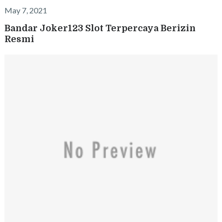
May 7, 2021
Bandar Joker123 Slot Terpercaya Berizin
Resmi