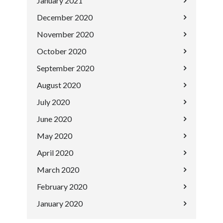
January 2021
December 2020
November 2020
October 2020
September 2020
August 2020
July 2020
June 2020
May 2020
April 2020
March 2020
February 2020
January 2020