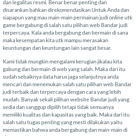
dan legalitas resmi. Benar benar penting dan
disarankan bahkan direkomendasikan Untuk Anda dan
siapapun yang mau main-main permainan judi online utk
game bergabung di salah satu pilihan web Bandar judi
terpercaya. Kala anda bergabung dan bermain di sana
maka kesempatan kita utk mampu merasakan
keuntungan dan keuntungan lain sangat besar.
Kami tidak mungkin mengalami kerugian jikalau kita
gabung dan bermain di web yang salah. Maka dari itu
sudah sebaiknya data harus jaga selanjutnya anda
mencari dan menemukan salah satu pilihan web Bandar
judi terbaik dan terpercaya dengan cara yang lebih
mudah. Banyak sekali pilihan website Bandar judi yang
sedia dan sanggup dipilih tetapi tidak semuanya
memiliki kualitas dan kapasitas yang baik. Maka dari itu
salah satu tugas penting yang mesti dilakukan yaitu
memastikan bahwa anda bergabung dan main-main di