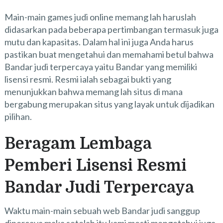
Main-main games judi online memang lah haruslah
didasarkan pada beberapa pertimbangan termasuk juga
mutu dan kapasitas. Dalam hal ini juga Anda harus
pastikan buat mengetahui dan memahami betul bahwa
Bandar judi terpercaya yaitu Bandar yang memiliki
lisensi resmi. Resmi ialah sebagai bukti yang
menunjukkan bahwa memang lah situs di mana
bergabung merupakan situs yang layak untuk dijadikan
pilihan.
Beragam Lembaga
Pemberi Lisensi Resmi
Bandar Judi Terpercaya
Waktu main-main sebuah web Bandar judi sanggup