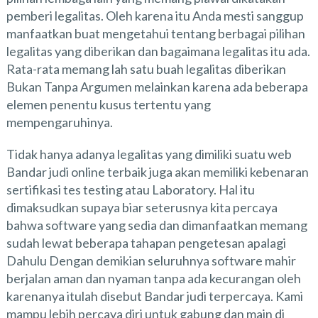
pemberi legalitas. Oleh karena itu Anda mesti sanggup
manfaatkan buat mengetahui tentang berbagai pilihan
legalitas yang diberikan dan bagaimana legalitas itu ada.
Rata-rata memang lah satu buah legalitas diberikan
Bukan Tanpa Argumen melainkan karena ada beberapa
elemen penentu kusus tertentu yang
mempengaruhinya.
Tidak hanya adanya legalitas yang dimiliki suatu web
Bandar judi online terbaik juga akan memiliki kebenaran
sertifikasi tes testing atau Laboratory. Hal itu
dimaksudkan supaya biar seterusnya kita percaya
bahwa software yang sedia dan dimanfaatkan memang
sudah lewat beberapa tahapan pengetesan apalagi
Dahulu Dengan demikian seluruhnya software mahir
berjalan aman dan nyaman tanpa ada kecurangan oleh
karenanya itulah disebut Bandar judi terpercaya. Kami
mampu lebih percaya diri untuk gabung dan main di