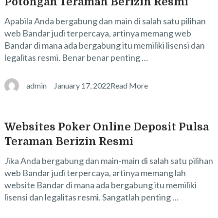
Potongan Teraman Berizin Resmi
Apabila Anda bergabung dan main di salah satu pilihan
web Bandar judi terpercaya, artinya memang web
Bandar di mana ada bergabung itu memiliki lisensi dan
legalitas resmi. Benar benar penting …
admin
January 17, 2022
Read More
Websites Poker Online Deposit Pulsa
Teraman Berizin Resmi
Jika Anda bergabung dan main-main di salah satu pilihan
web Bandar judi terpercaya, artinya memang lah
website Bandar di mana ada bergabung itu memiliki
lisensi dan legalitas resmi. Sangatlah penting …