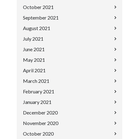
October 2021
September 2021
August 2021
July 2021
June 2021
May 2021
April 2021
March 2021
February 2021
January 2021
December 2020
November 2020
October 2020