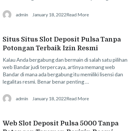
admin
January 18, 2022
Read More
Situs Situs Slot Deposit Pulsa Tanpa
Potongan Terbaik Izin Resmi
Kalau Anda bergabung dan bermain di salah satu pilihan
web Bandar judi terpercaya, artinya memang web
Bandar di mana ada bergabung itu memiliki lisensi dan
legalitas resmi. Benar benar penting …
admin
January 18, 2022
Read More
Web Slot Deposit Pulsa 5000 Tanpa