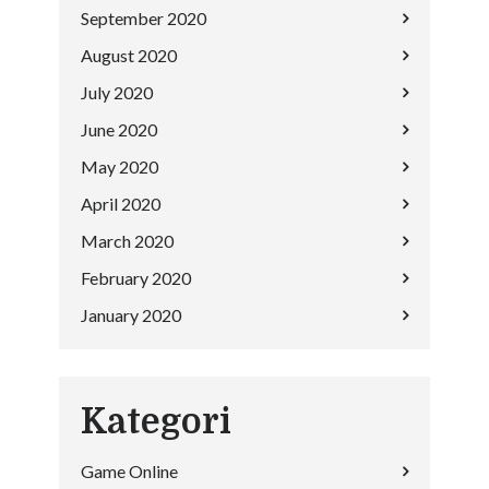
September 2020
August 2020
July 2020
June 2020
May 2020
April 2020
March 2020
February 2020
January 2020
Kategori
Game Online