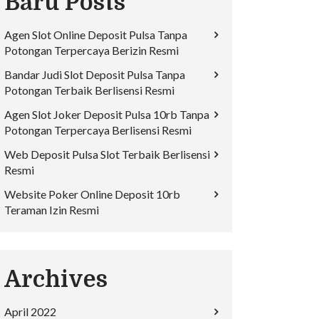
Baru Posts
Agen Slot Online Deposit Pulsa Tanpa
Potongan Terpercaya Berizin Resmi
Bandar Judi Slot Deposit Pulsa Tanpa
Potongan Terbaik Berlisensi Resmi
Agen Slot Joker Deposit Pulsa 10rb Tanpa
Potongan Terpercaya Berlisensi Resmi
Web Deposit Pulsa Slot Terbaik Berlisensi
Resmi
Website Poker Online Deposit 10rb
Teraman Izin Resmi
Archives
April 2022