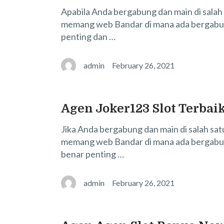
Apabila Anda bergabung dan main di salah 
memang web Bandar di mana ada bergabung i
penting dan …
admin
February 26, 2021
Agen Joker123 Slot Terbai
Jika Anda bergabung dan main di salah satu
memang web Bandar di mana ada bergabung i
benar penting …
admin
February 26, 2021