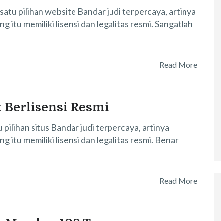
satu pilihan website Bandar judi terpercaya, artinya
tu memiliki lisensi dan legalitas resmi. Sangatlah
Read More
k Berlisensi Resmi
 pilihan situs Bandar judi terpercaya, artinya
tu memiliki lisensi dan legalitas resmi. Benar
Read More