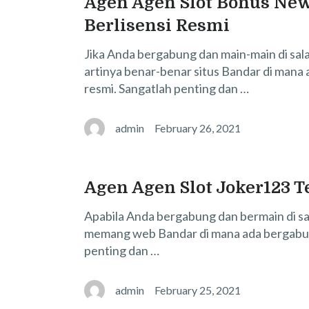
Agen Agen Slot Bonus Ne
Berlisensi Resmi
Jika Anda bergabung dan main-main di sala
artinya benar-benar situs Bandar di mana a
resmi. Sangatlah penting dan …
admin
February 26, 2021
Agen Agen Slot Joker123 T
Apabila Anda bergabung dan bermain di sala
memang web Bandar di mana ada bergabung i
penting dan …
admin
February 25, 2021