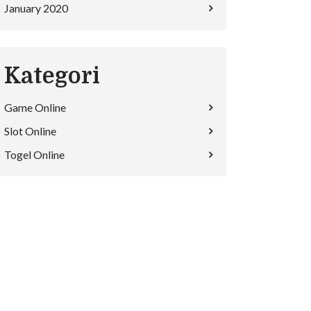
January 2020
Kategori
Game Online
Slot Online
Togel Online