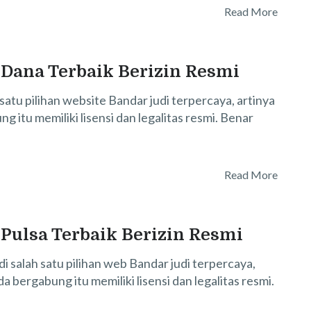
Read More
 Dana Terbaik Berizin Resmi
satu pilihan website Bandar judi terpercaya, artinya
 itu memiliki lisensi dan legalitas resmi. Benar
Read More
 Pulsa Terbaik Berizin Resmi
 salah satu pilihan web Bandar judi terpercaya,
bergabung itu memiliki lisensi dan legalitas resmi.