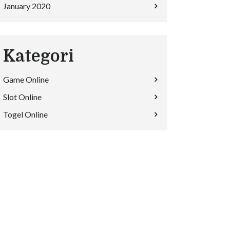
January 2020
Kategori
Game Online
Slot Online
Togel Online