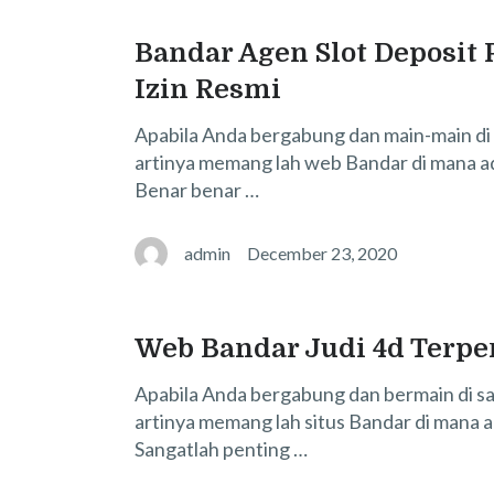
Bandar Agen Slot Deposit
Izin Resmi
Apabila Anda bergabung dan main-main di s
artinya memang lah web Bandar di mana ada 
Benar benar …
admin
December 23, 2020
Web Bandar Judi 4d Terpe
Apabila Anda bergabung dan bermain di sal
artinya memang lah situs Bandar di mana ad
Sangatlah penting …