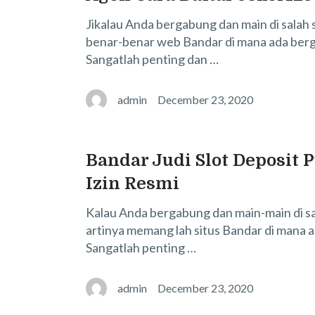
Jikalau Anda bergabung dan main di salah s
benar-benar web Bandar di mana ada bergab
Sangatlah penting dan …
admin
December 23, 2020
Bandar Judi Slot Deposit 
Izin Resmi
Kalau Anda bergabung dan main-main di sal
artinya memang lah situs Bandar di mana ad
Sangatlah penting …
admin
December 23, 2020