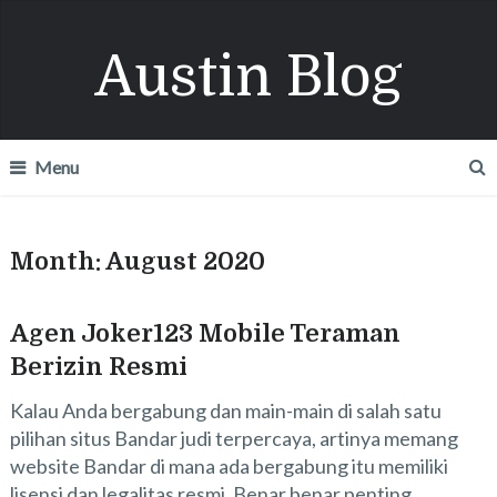
Austin Blog
Menu
Month:
August 2020
Agen Joker123 Mobile Teraman
Berizin Resmi
Kalau Anda bergabung dan main-main di salah satu
pilihan situs Bandar judi terpercaya, artinya memang
website Bandar di mana ada bergabung itu memiliki
lisensi dan legalitas resmi. Benar benar penting …