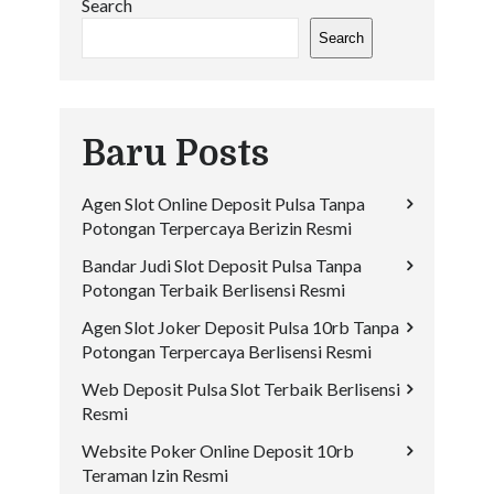
Search
Search
Baru Posts
Agen Slot Online Deposit Pulsa Tanpa
Potongan Terpercaya Berizin Resmi
Bandar Judi Slot Deposit Pulsa Tanpa
Potongan Terbaik Berlisensi Resmi
Agen Slot Joker Deposit Pulsa 10rb Tanpa
Potongan Terpercaya Berlisensi Resmi
Web Deposit Pulsa Slot Terbaik Berlisensi
Resmi
Website Poker Online Deposit 10rb
Teraman Izin Resmi